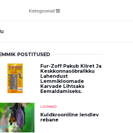
Kategooriad
AI
EMMIK POSTITUSED
Fur-Zoff Pakub Kiiret Ja
Keskkonnasõbralikku
Lahendust
Lemmikloomade
Karvade Lihtsaks
Eemaldamiseks.
LOOMAD
Kuldkrooniline lendlev
rebane