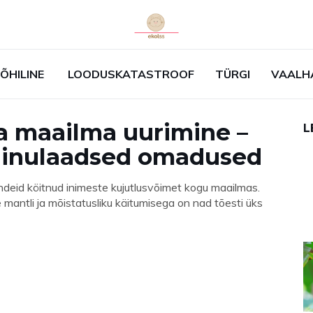
ÕHILINE
LOODUSKATASTROOF
TÜRGI
VAALH
 maailma uurimine –
L
a ainulaadsed omadused
ndeid köitnud inimeste kujutlusvõimet kogu maailmas.
e mantli ja mõistatusliku käitumisega on nad tõesti üks