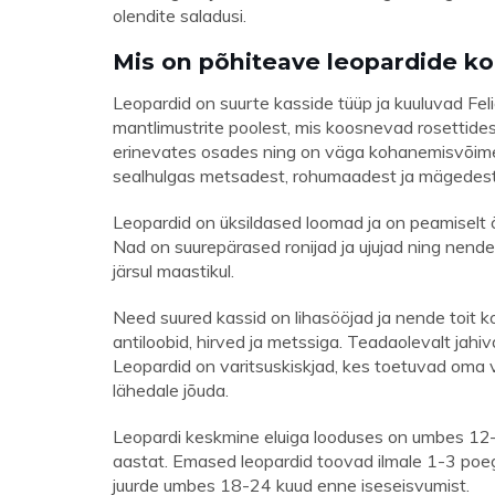
olendite saladusi.
Mis on põhiteave leopardide ko
Leopardid on suurte kasside tüüp ja kuuluvad Fe
mantlimustrite poolest, mis koosnevad rosettidest
erinevates osades ning on väga kohanemisvõimeli
sealhulgas metsadest, rohumaadest ja mägedest
Leopardid on üksildased loomad ja on peamiselt 
Nad on suurepärased ronijad ja ujujad ning nende 
järsul maastikul.
Need suured kassid on lihasööjad ja nende toit 
antiloobid, hirved ja metssiga. Teadaolevalt jahiv
Leopardid on varitsuskiskjad, kes toetuvad oma v
lähedale jõuda.
Leopardi keskmine eluiga looduses on umbes 12–
aastat. Emased leopardid toovad ilmale 1-3 poeg
juurde umbes 18-24 kuud enne iseseisvumist.