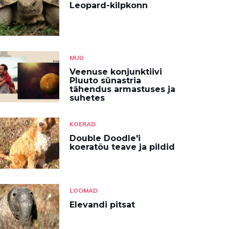
Leopard-kilpkonn
MUU
Veenuse konjunktiivi
Pluuto sünastria
tähendus armastuses ja
suhetes
KOERAD
Double Doodle'i
koeratõu teave ja pildid
LOOMAD
Elevandi pitsat