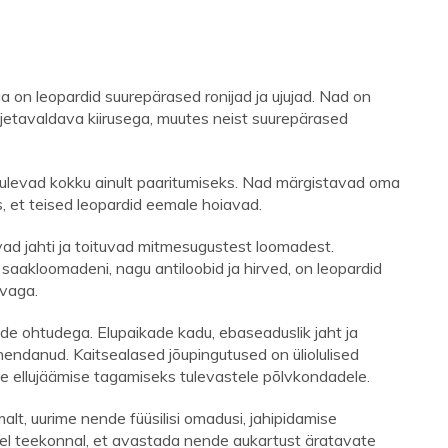
a on leopardid suurepärased ronijad ja ujujad. Nad on
jetavaldava kiirusega, muutes neist suurepärased
tulevad kokku ainult paaritumiseks. Nad märgistavad oma
es, et teised leopardid eemale hoiavad.
avad jahti ja toituvad mitmesugustest loomadest.
e saakloomadeni, nagu antiloobid ja hirved, on leopardid
evaga.
ude ohtudega. Elupaikade kadu, ebaseaduslik jaht ja
hendanud. Kaitsealased jõupingutused on üliolulised
e ellujäämise tagamiseks tulevastele põlvkondadele.
alt, uurime nende füüsilisi omadusi, jahipidamise
ellel teekonnal, et avastada nende aukartust äratavate