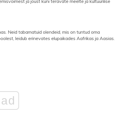
isvõimest ja jõust kuni teravate meelte ja kultuurilise
as. Neid tabamatuid olendeid, mis on tuntud oma
oolest, leidub erinevates elupaikades Aafrikas ja Aasias.
ad