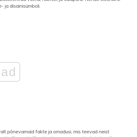
- ja disainisümboli.
ad
lt põnevamaid fakte ja omadusi, mis teevad neist