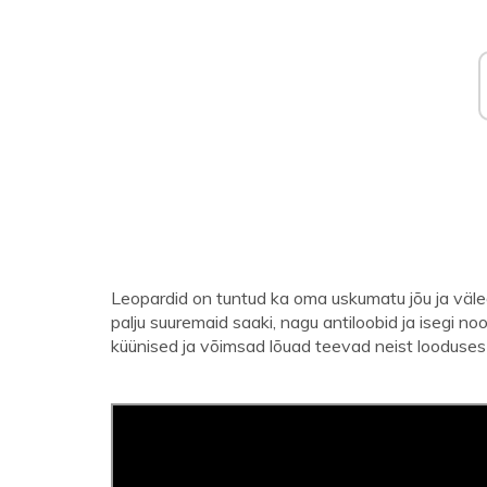
Leopardid on tuntud ka oma uskumatu jõu ja väl
palju suuremaid saaki, nagu antiloobid ja isegi n
küünised ja võimsad lõuad teevad neist looduse