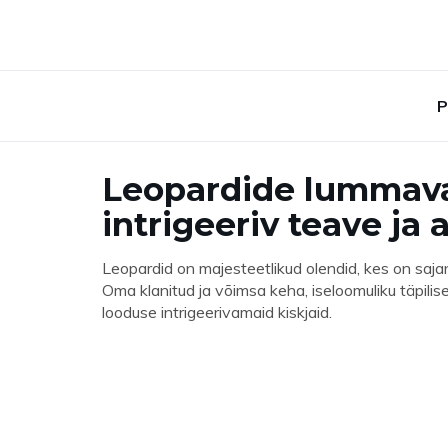
P
Leopardide lummava
intrigeeriv teave j
Leopardid on majesteetlikud olendid, kes on saja
Oma klanitud ja võimsa keha, iseloomuliku täpilis
looduse intrigeerivamaid kiskjaid.