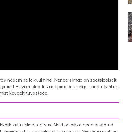
av nägemine ja kuulmine. Nende silmad on spetsiaalselt
imustes, võimaldades neil pimedas selgelt näha. Neil on
umist kaugelt tuvastada.
ikkalik kultuuriline tähtsus. Neid on pikka aega austatud
oliseerivad võimu, hiilimist ja salapära. Nende ikooniline