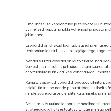
Oma lihaselise kehaehituse ja teravate küünisteg
võimelised hüppama pikki vahemaid ja joosta mul
jahimehed.
Leopardid on üksikud loomad, isased ja emased 
territooriumid uriini- ja küünistejälgedega, tagad
Nendel suurtel kassidel on lai toitumine, nad pe
Väikestest närilistest ja lindudest kuni suuremat
oportunistlikud kiskjad, kes kohanduvad ümbrits
Kahjuks seisavad leopardid looduses silmitsi palj
salaküttimine on nende populatsiooni oluliselt vä
nende suurepäraste olendite kaitsmiseks ja nend
Selles artiklis uurime leopardide maailma sügavam
strateegiaid ja kaitsestaatust. Liituge meiega s