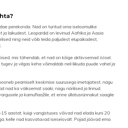
hta?
lidae perekonda. Nad on tuntud oma iseloomulike
 ja laikudest. Leopardid on levinud Aafrika ja Aasia
sed ning neid võib leida paljudest elupaikadest,
.
öised, mis tähendab, et nad on kõige aktiivsemad öösel.
tugev ja vilgas keha võimaldab neil liikuda puude vahel ja
koosneb peamiselt keskmise suurusega imetajatest, nagu
ad nad ka väiksemat saaki, nagu närilised ja linnud.
argusele ja kamuflaažile, et enne üllatusrünnakut saagile
15 aastat, kuigi vangistuses võivad nad elada kuni 20
a, kelle nad kasvatavad iseseisvalt. Pojad jäävad ema