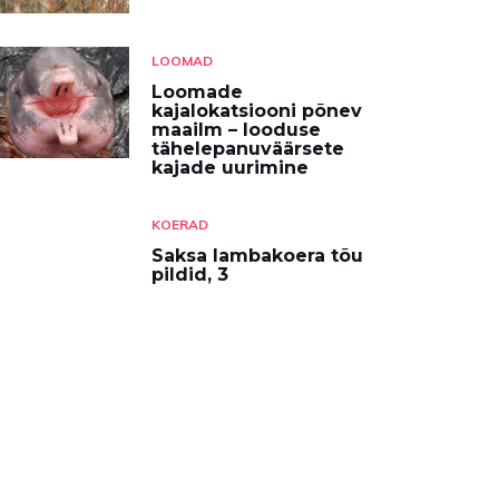
LOOMAD
Loomade
kajalokatsiooni põnev
maailm – looduse
tähelepanuväärsete
kajade uurimine
KOERAD
Saksa lambakoera tõu
pildid, 3