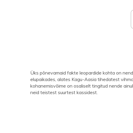
Üks põnevamaid fakte leopardide kohta on nend
elupaikades, alates Kagu-Aasia tihedatest vihm
kohanemisvõime on osaliselt tingitud nende ainu
neid teistest suurtest kassidest.