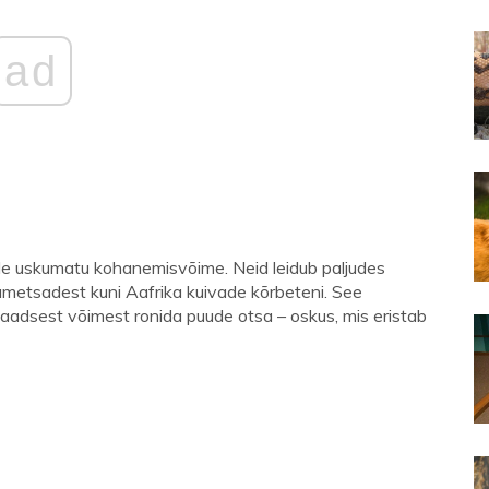
ad
e uskumatu kohanemisvõime. Neid leidub paljudes
ametsadest kuni Aafrika kuivade kõrbeteni. See
laadsest võimest ronida puude otsa – oskus, mis eristab