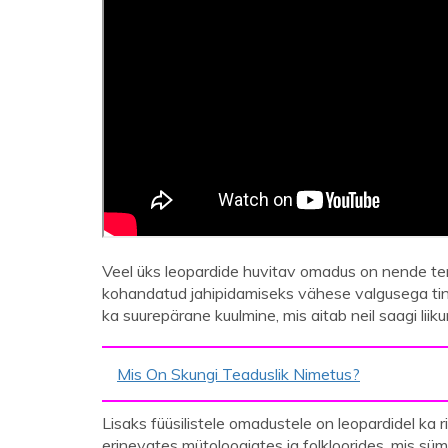
Veel üks leopardide huvitav omadus on nende ter
kohandatud jahipidamiseks vähese valgusega ting
ka suurepärane kuulmine, mis aitab neil saagi liik
Mis On Skungi Teaduslik Nimetus?
Lisaks füüsilistele omadustele on leopardidel ka r
erinevates mütoloogiates ja folkloorides, mis sümb