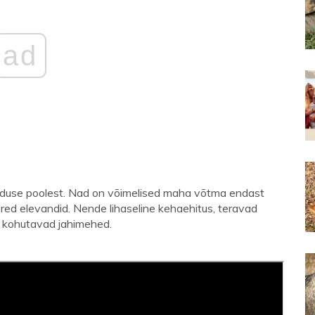
ad
eduse poolest. Nad on võimelised maha võtma endast
oored elevandid. Nende lihaseline kehaehitus, teravad
s kohutavad jahimehed.