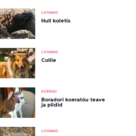
LOOMAD
Hull koletis
LOOMAD
Collie
KOERAD
Boradori koeratõu teave
ja pildid
LOOMAD