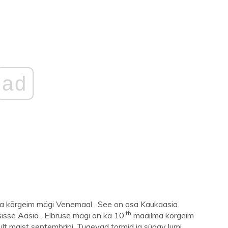
ad
ja kõrgeim mägi Venemaal . See on osa Kaukaasia
th
sisse Aasia . Elbruse mägi on ka 10
maailma kõrgeim
ult maist septembrini. Tugevad tormid ja sügav lumi