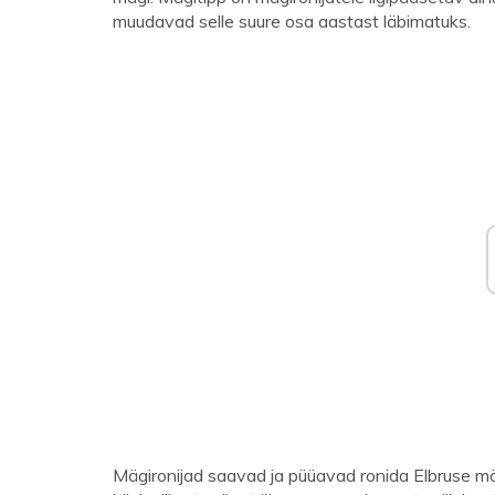
muudavad selle suure osa aastast läbimatuks.
Mägironijad saavad ja püüavad ronida Elbruse mäe