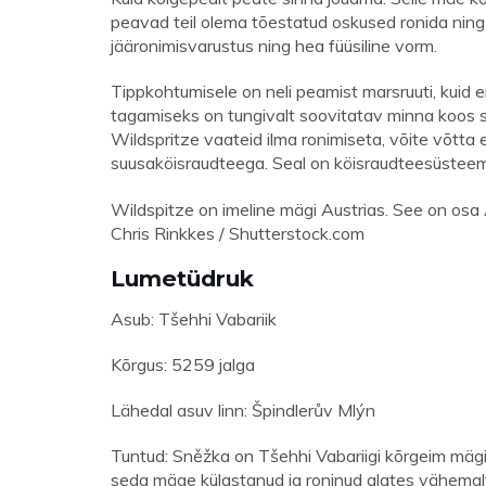
peavad teil olema tõestatud oskused ronida ning 
jääronimisvarustus ning hea füüsiline vorm.
Tippkohtumisele on neli peamist marsruuti, kuid e
tagamiseks on tungivalt soovitatav minna koos sert
Wildspritze vaateid ilma ronimiseta, võite võtta 
suusaköisraudteega. Seal on köisraudteesüsteem, 
Wildspitze on imeline mägi Austrias. See on osa 
Chris Rinkkes / Shutterstock.com
Lumetüdruk
Asub: Tšehhi Vabariik
Kõrgus: 5259 jalga
Lähedal asuv linn: Špindlerův Mlýn
Tuntud: Sněžka on Tšehhi Vabariigi kõrgeim mägi. 
seda mäge külastanud ja roninud alates vähemalt