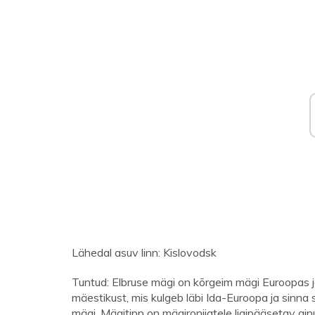
Lähedal asuv linn: Kislovodsk
Tuntud: Elbruse mägi on kõrgeim mägi Euroopas 
mäestikust, mis kulgeb läbi Ida-Euroopa ja sinna 
mägi. Mägitipp on mägironijatele ligipääsetav ain