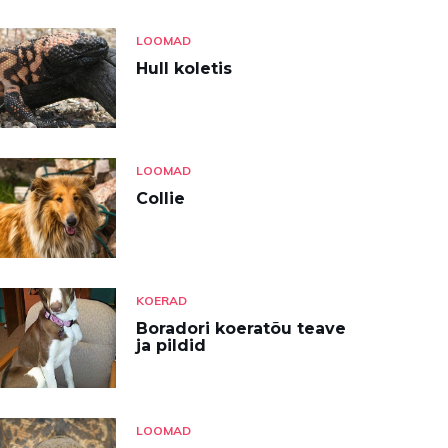
LOOMAD
Hull koletis
LOOMAD
Collie
KOERAD
Boradori koeratõu teave
ja pildid
LOOMAD