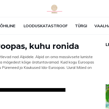
ÕHILINE
LOODUSKATASTROOF
TÜRGI
VAALH
oopas, kuhu ronida
L
levad nad Alpidele. Alpid on oma massiivsete lumiste
opa mägedest kõige äratuntavamad. Kuid kogu Euroopas
gu Püreneed ja Kaukused Ida-Euroopas. Uural Mäed on