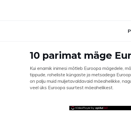
P
10 parimat mäge Eur
Kui enamik inimesi mõtleb Euroopa mägedele, mõt
tippude, roheliste küngaste ja metsadega Euro
on palju muid muljetavaldavaid mäeahelikke, na
veel üks Euroopa suurtest mäeahelikest.