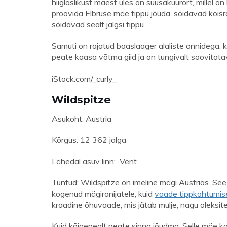
hiiglaslikust mäest üles on suusakuurort, millel on
proovida Elbruse mäe tippu jõuda, sõidavad köisrau
sõidavad sealt jalgsi tippu.
Samuti on rajatud baaslaager alaliste onnidega, 
peate kaasa võtma giid ja on tungivalt soovitata
iStock.com/_curly_
Wildspitze
Asukoht: Austria
Kõrgus: 12 362 jalga
Lähedal asuv linn: Vent
Tuntud: Wildspitze on imeline mägi Austrias. See
kogenud mägironijatele, kuid
vaade tippkohtumis
kraadine õhuvaade, mis jätab mulje, nagu oleksite
Kuid kõigepealt peate sinna jõudma. Selle mäe kolm 