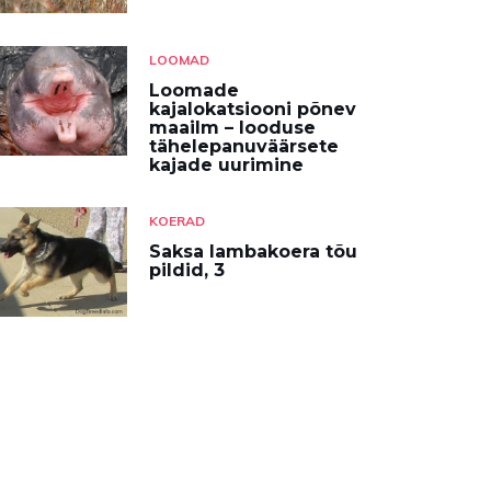
LOOMAD
Loomade
kajalokatsiooni põnev
maailm – looduse
tähelepanuväärsete
kajade uurimine
KOERAD
Saksa lambakoera tõu
pildid, 3