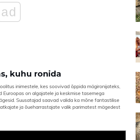
ad
s, kuhu ronida
itus inimestele, kes soovivad õppida mägironijateks,
d Euroopas on algajatele ja keskmise tasemega
ägesid. Suusatajad saavad valida ka mõne fantastilise
atkajate ja õueharrastajate valik parimatest mägedest