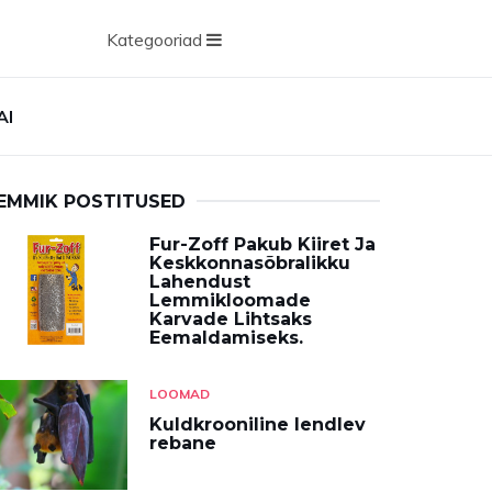
Kategooriad
AI
EMMIK POSTITUSED
Fur-Zoff Pakub Kiiret Ja
Keskkonnasõbralikku
Lahendust
Lemmikloomade
Karvade Lihtsaks
Eemaldamiseks.
LOOMAD
Kuldkrooniline lendlev
rebane