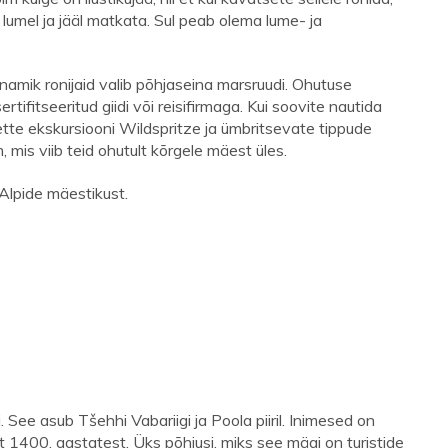
lumel ja jääl matkata. Sul peab olema lume- ja
namik ronijaid valib põhjaseina marsruudi. Ohutuse
ifitseeritud giidi või reisifirmaga. Kui soovite nautida
ette ekskursiooni Wildspritze ja ümbritsevate tippude
mis viib teid ohutult kõrgele mäest üles.
Alpide mäestikust.
See asub Tšehhi Vabariigi ja Poola piiril. Inimesed on
 1400. aastatest. Üks põhjusi, miks see mägi on turistide