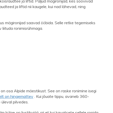
 köisraudtee ja liftid. Paljud mägironijad, kes soovivad
dteed ja liftid nii kaugele, kui nad lähevad, ning
kus mägironijad saavad ööbida. Selle retke tegemiseks
v liituda ronimisrühmaga.
 on osa Alpide mäestikust. See on raske ronimine isegi
elt on hingemattev
. Kui jõuate tippu, avaneb 360-
 üleval pilvedes.
külge on liustikujää, nii et kui kavatsete sellele ronida,