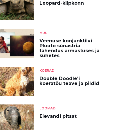
Leopard-kilpkonn
MUU
Veenuse konjunktiivi
Pluuto sünastria
tähendus armastuses ja
suhetes
KOERAD
Double Doodle'i
koeratõu teave ja pildid
LOOMAD
Elevandi pitsat