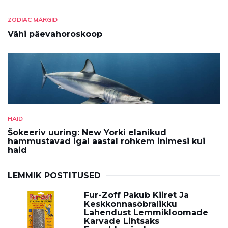
ZODIAC MÄRGID
Vähi päevahoroskoop
HAID
Šokeeriv uuring: New Yorki elanikud
hammustavad igal aastal rohkem inimesi kui
haid
LEMMIK POSTITUSED
Fur-Zoff Pakub Kiiret Ja
Keskkonnasõbralikku
Lahendust Lemmikloomade
Karvade Lihtsaks