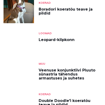
KOERAD
Boradori koeratõu teave ja
pildid
LOOMAD
Leopard-kilpkonn
MUU
Veenuse konjunktiivi Pluuto
sünastria tähendus
armastuses ja suhetes
KOERAD
Double Doodle'i koeratõu
teave ja pildid