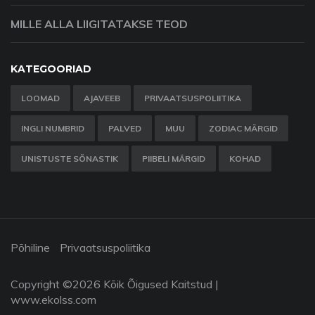
MILLE ALLA LIIGITATAKSE TEOD
KATEGOORIAD
LOOMAD
AJAVEEB
PRIVAATSUSPOLIITIKA
INGLI NUMBRID
PALVED
MUU
ZODIAC MÄRGID
UNISTUSTE SÕNASTIK
PIIBELI MÄRGID
KOHAD
Põhiline
Privaatsuspoliitika
Copyright ©
2026 Kõik Õigused Kaitstud |
www.ekolss.com