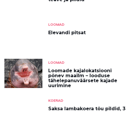
LOOMAD
Elevandi pitsat
LOOMAD
Loomade kajalokatsiooni
põnev maailm – looduse
tähelepanuväärsete kajade
uurimine
KOERAD
Saksa lambakoera tõu pildid, 3