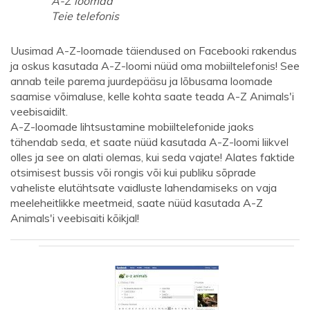
A-Z loomad
Teie telefonis
Uusimad A-Z-loomade täiendused on Facebooki rakendus
ja oskus kasutada A-Z-loomi nüüd oma mobiiltelefonis! See
annab teile parema juurdepääsu ja lõbusama loomade
saamise võimaluse, kelle kohta saate teada A-Z Animals'i
veebisaidilt.
A-Z-loomade lihtsustamine mobiiltelefonide jaoks
tähendab seda, et saate nüüd kasutada A-Z-loomi liikvel
olles ja see on alati olemas, kui seda vajate! Alates faktide
otsimisest bussis või rongis või kui publiku sõprade
vaheliste elutähtsate vaidluste lahendamiseks on vaja
meeleheitlikke meetmeid, saate nüüd kasutada A-Z
Animals'i veebisaiti kõikjal!