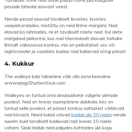
Tavaliselt võite neid suvel püüda mõne jala kaugusel
pesade lähedal asuvast veest.
Nende pesad asuvad tavaliselt liivastes, kivistes
veepiirkondades, mistõttu on neid lihtne märgata. Nad
elavad ka rühmades, nii et tavaliselt näete neid. Kui olete
märganud piirkonna, kus nad tõenäoliselt elavad, torkake
lihtsalt väikesesse konksu, mis on peibutatud. uss või
nightcrawler ja vaadata, kuidas nad kaklevad söögi pärast.
4. Kukkur
The walleye kala tabamine võib olla üsna keeruline.
wwwarjag/Shutterstock.com
Walleyes on tuntud oma ainulaadsete valgete silmade
poolest. Nad on Iowas suurepärane ulukikala, kes on
tuntud selle poolest, et pärast konksu sattumist võitlevad
nad kõvasti. Need kalad võivad
kaalub üle 20 naela
nende
suurim, kuid tavaliselt kaaluvad nad Iowas 10 naela
vähem. Siiski leidub neid paljudes kohtades üle kogu