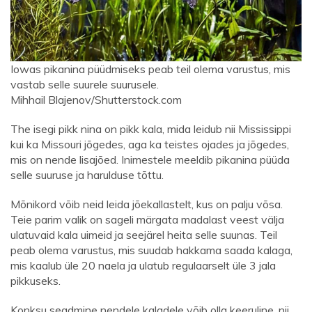
Iowas pikanina püüdmiseks peab teil olema varustus, mis
vastab selle suurele suurusele.
Mihhail Blajenov/Shutterstock.com
The isegi pikk nina on pikk kala, mida leidub nii Mississippi
kui ka Missouri jõgedes, aga ka teistes ojades ja jõgedes,
mis on nende lisajõed. Inimestele meeldib pikanina püüda
selle suuruse ja harulduse tõttu.
Mõnikord võib neid leida jõekallastelt, kus on palju võsa.
Teie parim valik on sageli märgata madalast veest välja
ulatuvaid kala uimeid ja seejärel heita selle suunas. Teil
peab olema varustus, mis suudab hakkama saada kalaga,
mis kaalub üle 20 naela ja ulatub regulaarselt üle 3 jala
pikkuseks.
Konksu seadmine nendele kaladele võib olla keeruline, nii