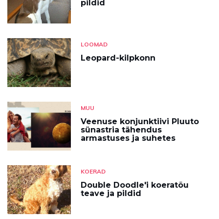
pildid
LOOMAD
Leopard-kilpkonn
MUU
Veenuse konjunktiivi Pluuto
sünastria tähendus
armastuses ja suhetes
KOERAD
Double Doodle'i koeratõu
teave ja pildid