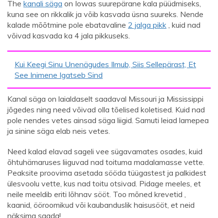
The
kanali säga
on Iowas suurepärane kala püüdmiseks,
kuna see on rikkalik ja võib kasvada üsna suureks. Nende
kalade mõõtmine pole ebatavaline
2 jalga pikk
, kuid nad
võivad kasvada ka 4 jala pikkuseks.
Kui Keegi Sinu Unenägudes Ilmub, Siis Sellepärast, Et
See Inimene Igatseb Sind
Kanal säga on laialdaselt saadaval Missouri ja Mississippi
jõgedes ning need võivad olla tõelised koletised. Kuid nad
pole nendes vetes ainsad säga liigid. Samuti leiad lamepea
ja sinine säga elab neis vetes.
Need kalad elavad sageli vee sügavamates osades, kuid
õhtuhämaruses liiguvad nad toituma madalamasse vette.
Peaksite proovima asetada sööda tüügastest ja palkidest
ülesvoolu vette, kus nad toitu otsivad. Pidage meeles, et
neile meeldib eriti lõhnav sööt. Too mõned krevetid ,
kaanid, ööroomikud või kaubanduslik haisusööt, et neid
näksima saada!