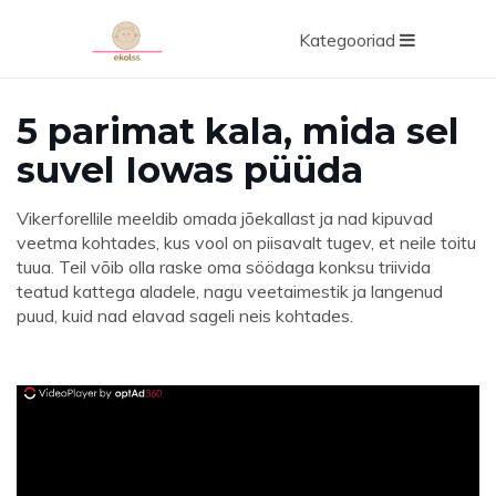
Kategooriad
5 parimat kala, mida sel
suvel Iowas püüda
Vikerforellile meeldib omada jõekallast ja nad kipuvad
veetma kohtades, kus vool on piisavalt tugev, et neile toitu
tuua. Teil võib olla raske oma söödaga konksu triivida
teatud kattega aladele, nagu veetaimestik ja langenud
puud, kuid nad elavad sageli neis kohtades.