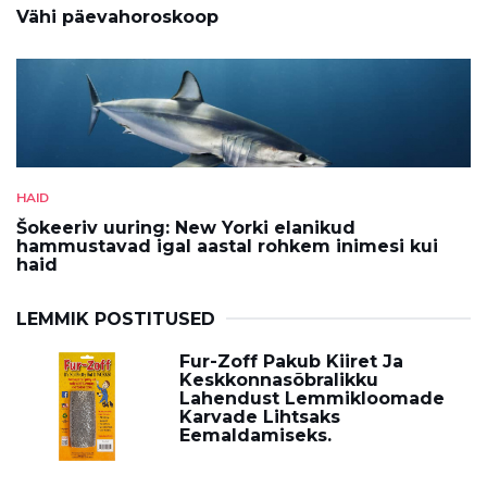
Vähi päevahoroskoop
HAID
Šokeeriv uuring: New Yorki elanikud
hammustavad igal aastal rohkem inimesi kui
haid
LEMMIK POSTITUSED
Fur-Zoff Pakub Kiiret Ja
Keskkonnasõbralikku
Lahendust Lemmikloomade
Karvade Lihtsaks
Eemaldamiseks.