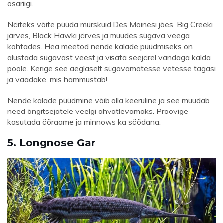
osariigi.
Näiteks võite püüda mürskuid Des Moinesi jões, Big Creeki
järves, Black Hawki järves ja muudes sügava veega
kohtades. Hea meetod nende kalade püüdmiseks on
alustada sügavast veest ja visata seejärel vändaga kalda
poole. Kerige see aeglaselt sügavamatesse vetesse tagasi
ja vaadake, mis hammustab!
Nende kalade püüdmine võib olla keeruline ja see muudab
need õngitsejatele veelgi ahvatlevamaks. Proovige
kasutada ööraame ja minnows ka söödana.
5. Longnose Gar