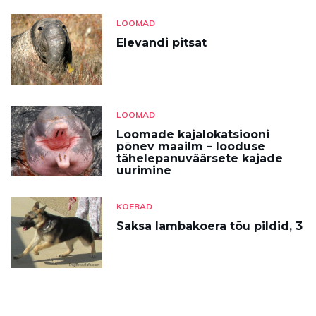
LOOMAD
Elevandi pitsat
LOOMAD
Loomade kajalokatsiooni
põnev maailm – looduse
tähelepanuväärsete kajade
uurimine
KOERAD
Saksa lambakoera tõu pildid, 3