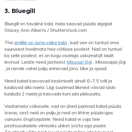
3. Bluegill
Bluegill on tavaline kala, mida saavad püüda algajad.
Stacey Ann Alberts / Shutterstock.com
The
sinilille on üsna väike kala
, kuid see on tuntud oma
suurusest hoolimata hea võitluse poolest. Nad on tuntud
ka selle poolest, et on kogu osariigis uskumatult laialt
levinud. Leiate need jaotisest
Missouri jõgi
, Mississippi jõgi
, ja nende vahel palju erinevaid järvi, tiike ja ojasid.
Need kalad kasvavad keskmiselt ainult 6–7,5 tolli ja
kaaluvad alla naela. Liigi suurimad liikmed võivad siiski
kaaluda 2 naela ja kasvada kuni jala pikkuseks.
Vaatamata väikesele, nad on ühed parimad kalad püüda
Iowas, sest neid on palju ja neid on lihtne püüda igas
vanuses õngitsejatele. Need kalad ei vaja teie
pesitsusaladele viimiseks uhket sööta ega paate.