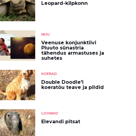
Leopard-kilpkonn
MUU
Veenuse konjunktiivi
Pluuto sünastria
tähendus armastuses ja
suhetes
KOERAD
Double Doodle'i
koeratõu teave ja pildid
LOOMAD
Elevandi pitsat