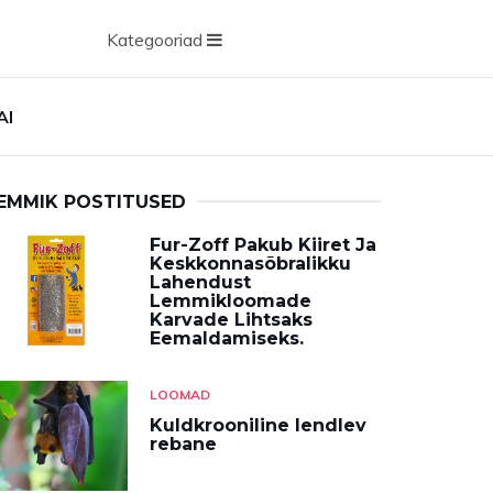
Kategooriad
AI
EMMIK POSTITUSED
Fur-Zoff Pakub Kiiret Ja
Keskkonnasõbralikku
Lahendust
Lemmikloomade
Karvade Lihtsaks
Eemaldamiseks.
LOOMAD
Kuldkrooniline lendlev
rebane