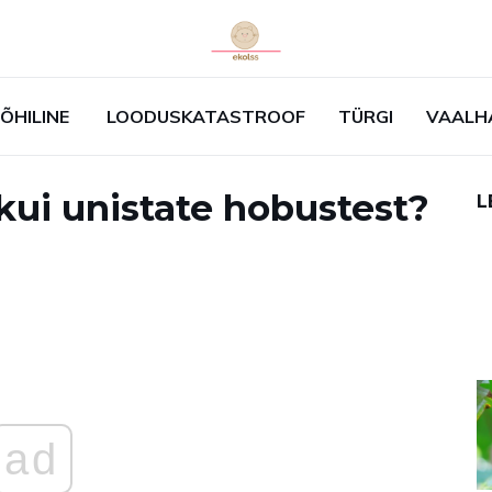
ÕHILINE
LOODUSKATASTROOF
TÜRGI
VAALH
kui unistate hobustest?
L
ad