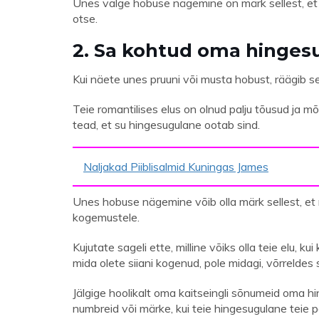
Unes valge hobuse nägemine on märk sellest, et 
otse.
2. Sa kohtud oma hinges
Kui näete unes pruuni või musta hobust, räägib s
Teie romantilises elus on olnud palju tõusud ja mõ
tead, et su hingesugulane ootab sind.
Naljakad Piiblisalmid Kuningas James
Unes hobuse nägemine võib olla märk sellest, e
kogemustele.
Kujutate sageli ette, milline võiks olla teie elu,
mida olete siiani kogenud, pole midagi, võrreldes s
Jälgige hoolikalt oma kaitseingli sõnumeid oma h
numbreid või märke, kui teie hingesugulane teie 