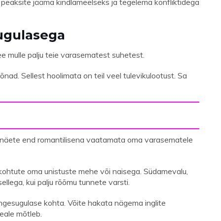
peaksite jääma kindlameelseks ja tegelema konfliktidega
ugulasega
ee mulle palju teie varasematest suhetest.
õnad. Sellest hoolimata on teil veel tulevikulootust. Sa
t näete end romantilisena vaatamata oma varasematele
 kui kohtute oma unistuste mehe või naisega. Südamevalu,
ellega, kui palju rõõmu tunnete varsti.
ingesugulase kohta. Võite hakata nägema inglite
peale mõtleb.