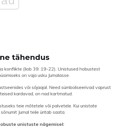
ad
mne tähendus
ja konflikte (Iiob 39: 19-22). Unistused hobustest
püsimiseks on vaja usku Jumalasse.
gustseenides või sõjaajal. Need sümboliseerivad vaprust
 teised kardavad, on nad kartmatud.
useks teie mõtetele või palvetele. Kui unistate
sõnumit Jumal teile üritab saata.
hobuste unistuste nägemisel: