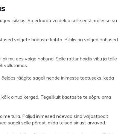
us
ugev isiksus. Sa ei karda võidelda selle eest, millesse sa
istused valgete hobuste kohta. Piiblis on valged hobused
 oli mu ees valge hobune! Selle rattur hoidis vibu ja talle
oli vallutamas.
lt öeldes räägite sageli nende inimeste toetuseks, keda
d kõik olnud kerged. Tegelikult kaotasite te sõpru oma
 toime tulla. Paljud inimesed näevad sind väljastpoolt
ed sageli selle pärast, mida teised sinust arvavad.