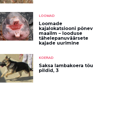
LOOMAD
Loomade
kajalokatsiooni põnev
maailm – looduse
tähelepanuväärsete
kajade uurimine
KOERAD
Saksa lambakoera tõu
pildid, 3