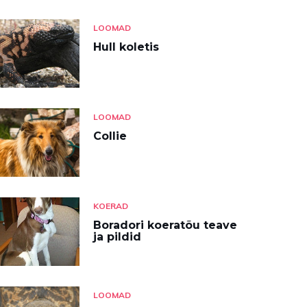
LOOMAD
Hull koletis
LOOMAD
Collie
KOERAD
Boradori koeratõu teave
ja pildid
LOOMAD