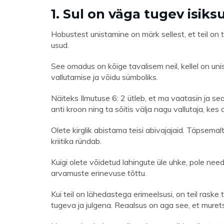
1. Sul on väga tugev isiks
Hobustest unistamine on märk sellest, et teil on t
usud.
See omadus on kõige tavalisem neil, kellel on un
vallutamise ja võidu sümboliks.
Näiteks Ilmutuse 6: 2 ütleb, et ma vaatasin ja seal
anti kroon ning ta sõitis välja nagu vallutaja, kes 
Olete kirglik abistama teisi abivajajaid. Täpsema
kriitika ründab.
Kuigi olete võidetud lahingute üle uhke, pole nee
arvamuste erinevuse tõttu.
Kui teil on lähedastega erimeelsusi, on teil raske
tugeva ja julgena. Reaalsus on aga see, et murets