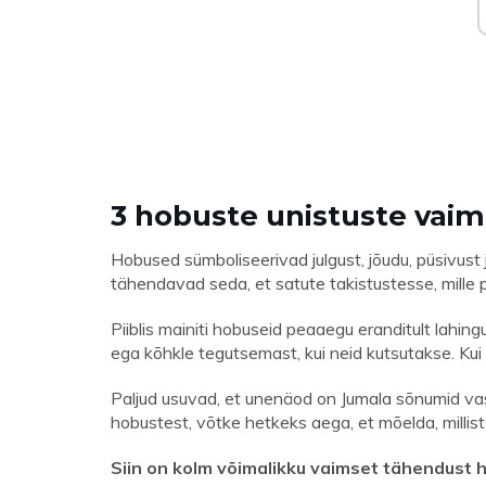
3 hobuste unistuste vai
Hobused sümboliseerivad julgust, jõudu, püsivust 
tähendavad seda, et satute takistustesse, mille 
Piiblis mainiti hobuseid peaaegu eranditult lahin
ega kõhkle tegutsemast, kui neid kutsutakse. Kui
Paljud usuvad, et unenäod on Jumala sõnumid vast
hobustest, võtke hetkeks aega, et mõelda, millist 
Siin on kolm võimalikku vaimset tähendust 