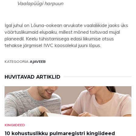
Vaalapüügi harpuun
Igal juhul on Lõuna-ookean arvukate vaalaliikide jaoks üks
väärtuslikumaid elupaiku, millest mõned toituvad mujal
planeedil. Keelu tühistamisega edasi liikumise otsus
tehakse järgmisel IWC koosolekul juuni lõpus.
KATEGOORIA
AJAVEEB
HUVITAVAD ARTIKLID
KINGIIDEED
10 kohustuslikku pulmaregistri kingiideed