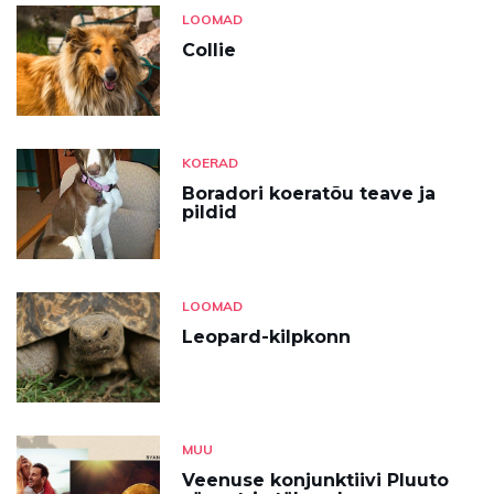
LOOMAD
Collie
KOERAD
Boradori koeratõu teave ja
pildid
LOOMAD
Leopard-kilpkonn
MUU
Veenuse konjunktiivi Pluuto