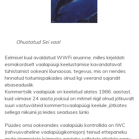
Ohustatud Sei vaal
Eelmisel kuul avaldatud WWFi aruanne, milles kirjeldati
esmakordselt vaalapüügi keelustamise kavandatavat
tühistamist ookeani lõunaosas, tegevus, mis on nendes
hinnatud toitumispaikades olnud ligi veerand sajandit
ebaseaduslik.
Kommertslik vaalapüük on keelatud alates 1986. aastast,
kuid viimase 24 aasta jooksul on mitmel riigil olnud jätkuvalt
suuri vastuväiteid kommertsvaalapüügi keelule, jätkates
sellega niikuinii ja leides seaduses lünki.
Püüdes oma ookeanides vaalapüüki kontrollida on IWC
(rahvusvaheline vaalapüügikomisjon) teinud ettepaneku
anda järgmistele kümneks aastaks sellistele riikidele nagu