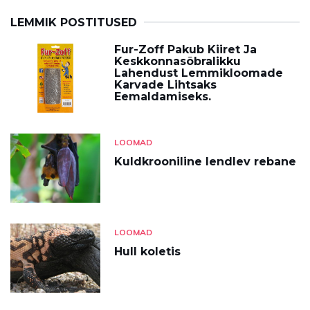
LEMMIK POSTITUSED
Fur-Zoff Pakub Kiiret Ja
Keskkonnasõbralikku
Lahendust Lemmikloomade
Karvade Lihtsaks
Eemaldamiseks.
LOOMAD
Kuldkrooniline lendlev rebane
LOOMAD
Hull koletis