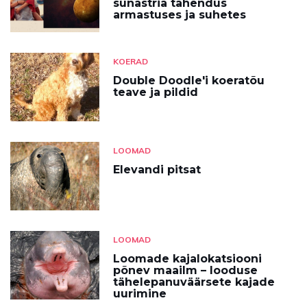
sünastria tähendus
armastuses ja suhetes
KOERAD
Double Doodle'i koeratõu
teave ja pildid
LOOMAD
Elevandi pitsat
LOOMAD
Loomade kajalokatsiooni
põnev maailm – looduse
tähelepanuväärsete kajade
uurimine