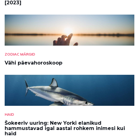
[2023]
ZODIAC MÄRGID
Vähi päevahoroskoop
HAID
Šokeeriv uuring: New Yorki elanikud
hammustavad igal aastal rohkem inimesi kui
haid