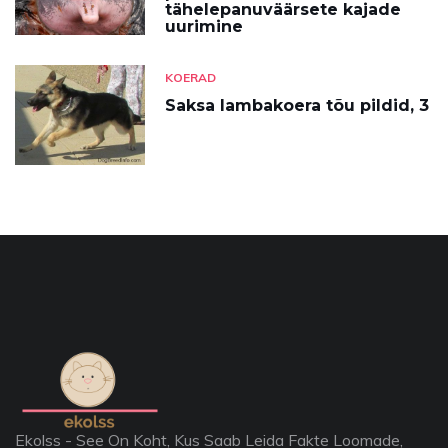
tähelepanuväärsete kajade
uurimine
KOERAD
Saksa lambakoera tõu pildid, 3
Ekolss - See On Koht, Kus Saab Leida Fakte Loomade,