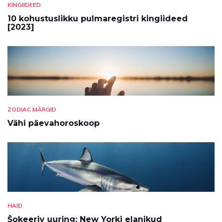
KINGIIDEED
10 kohustuslikku pulmaregistri kingiideed
[2023]
ZODIAC MÄRGID
Vähi päevahoroskoop
HAID
Šokeeriv uuring: New Yorki elanikud