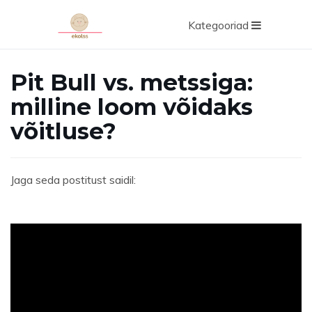
Kategooriad
Pit Bull vs. metssiga:
milline loom võidaks
võitluse?
Jaga seda postitust saidil:
ad