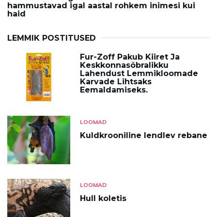
hammustavad igal aastal rohkem inimesi kui
haid
LEMMIK POSTITUSED
Fur-Zoff Pakub Kiiret Ja
Keskkonnasõbralikku
Lahendust Lemmikloomade
Karvade Lihtsaks
Eemaldamiseks.
LOOMAD
Kuldkrooniline lendlev rebane
LOOMAD
Hull koletis