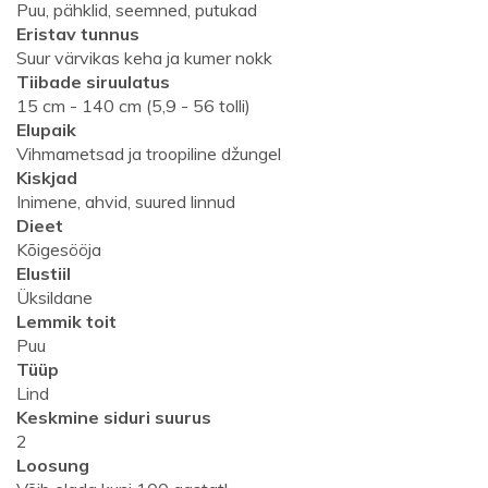
Puu, pähklid, seemned, putukad
Eristav tunnus
Suur värvikas keha ja kumer nokk
Tiibade siruulatus
15 cm - 140 cm (5,9 - 56 tolli)
Elupaik
Vihmametsad ja troopiline džungel
Kiskjad
Inimene, ahvid, suured linnud
Dieet
Kõigesööja
Elustiil
Üksildane
Lemmik toit
Puu
Tüüp
Lind
Keskmine siduri suurus
2
Loosung