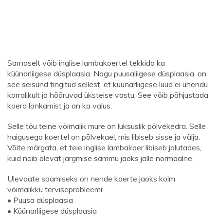
Sarnaselt võib inglise lambakoertel tekkida ka
küünarliigese düsplaasia. Nagu puusaliigese düsplaasia, on
see seisund tingitud sellest, et küünarliigese luud ei ühendu
korralikult ja hõõruvad üksteise vastu. See võib põhjustada
koera lonkamist ja on ka valus.
Selle tõu teine ​​võimalik mure on luksuslik põlvekedra. Selle
haigusega koertel on põlvekael, mis libiseb sisse ja välja.
Võite märgata, et teie inglise lambakoer libiseb jalutades,
kuid näib olevat järgmise sammu jaoks jälle normaalne.
Ülevaate saamiseks on nende koerte jaoks kolm
võimalikku terviseprobleemi:
• Puusa düsplaasia
• Küünarliigese düsplaasia