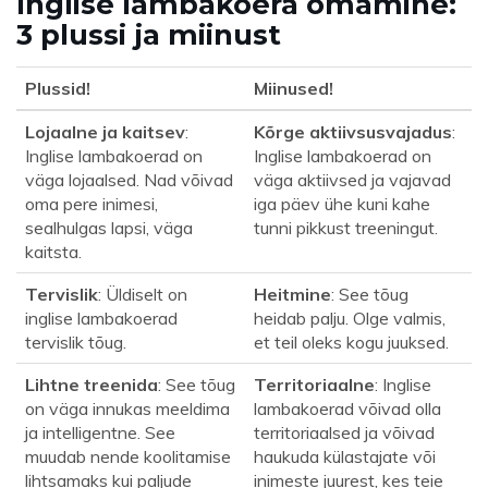
Inglise lambakoera omamine:
3 plussi ja miinust
Plussid!
Miinused!
Lojaalne ja kaitsev
:
Kõrge aktiivsusvajadus
:
Inglise lambakoerad on
Inglise lambakoerad on
väga lojaalsed. Nad võivad
väga aktiivsed ja vajavad
oma pere inimesi,
iga päev ühe kuni kahe
sealhulgas lapsi, väga
tunni pikkust treeningut.
kaitsta.
Tervislik
: Üldiselt on
Heitmine
: See tõug
inglise lambakoerad
heidab palju. Olge valmis,
tervislik tõug.
et teil oleks kogu juuksed.
Lihtne treenida
: See tõug
Territoriaalne
: Inglise
on väga innukas meeldima
lambakoerad võivad olla
ja intelligentne. See
territoriaalsed ja võivad
muudab nende koolitamise
haukuda külastajate või
lihtsamaks kui paljude
inimeste juurest, kes teie