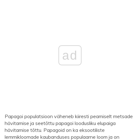
ad
Papagoi populatsioon väheneb kiiresti peamiselt metsade
hävitamise ja seetõttu papagoi loodusliku elupaiga
hävitamise tõttu. Papagoid on ka eksootiliste
lemmikloomade kaubanduses populaarne loom ja on