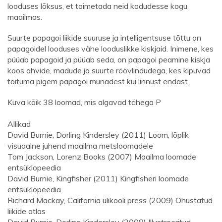
looduses lõksus, et toimetada neid kodudesse kogu
maailmas.
Suurte papagoi liikide suuruse ja intelligentsuse tõttu on
papagoidel looduses vähe looduslikke kiskjaid. Inimene, kes
püüab papagoid ja püüab seda, on papagoi peamine kiskja
koos ahvide, madude ja suurte röövlindudega, kes kipuvad
toituma pigem papagoi munadest kui linnust endast.
Kuva kõik 38 loomad, mis algavad tähega P
Allikad
David Burnie, Dorling Kindersley (2011) Loom, lõplik
visuaalne juhend maailma metsloomadele
Tom Jackson, Lorenz Books (2007) Maailma loomade
entsüklopeedia
David Burnie, Kingfisher (2011) Kingfisheri loomade
entsüklopeedia
Richard Mackay, California ülikooli press (2009) Ohustatud
liikide atlas