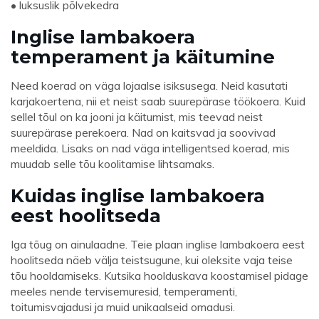
• luksuslik põlvekedra
Inglise lambakoera
temperament ja käitumine
Need koerad on väga lojaalse isiksusega. Neid kasutati
karjakoertena, nii et neist saab suurepärase töökoera. Kuid
sellel tõul on ka jooni ja käitumist, mis teevad neist
suurepärase perekoera. Nad on kaitsvad ja soovivad
meeldida. Lisaks on nad väga intelligentsed koerad, mis
muudab selle tõu koolitamise lihtsamaks.
Kuidas inglise lambakoera
eest hoolitseda
Iga tõug on ainulaadne. Teie plaan inglise lambakoera eest
hoolitseda näeb välja teistsugune, kui oleksite vaja teise
tõu hooldamiseks. Kutsika hoolduskava koostamisel pidage
meeles nende tervisemuresid, temperamenti,
toitumisvajadusi ja muid unikaalseid omadusi.