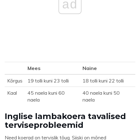
ad
Mees
Naine
Kõrgus
19 tolli kuni 23 tolli
18 tolli kuni 22 tolli
Kaal
45 naela kuni 60
40 naela kuni 50
naela
naela
Inglise lambakoera tavalised
terviseprobleemid
Need koerad on tervislik tõug. Siiski on mõned