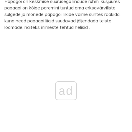
Papagoi on keskmise suurusega lindude rühm, kusjuures
papagoi on kõige paremini tuntud oma erksavärviliste
sulgede ja mõnede papagoi liikide võime suhtes rääkida,
kuna need papagoi liigid suudavad jäljendada teiste
loomade, näiteks inimeste tehtud helisid .
ad