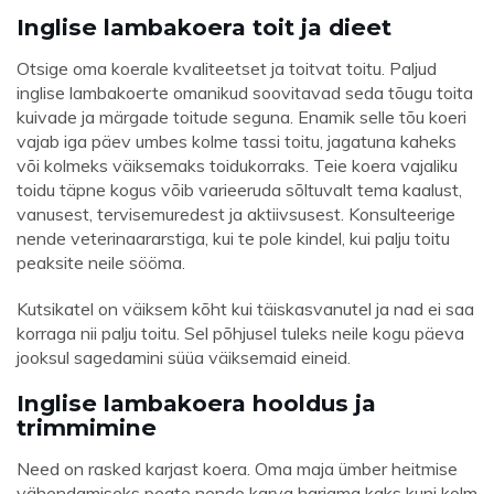
Inglise lambakoera toit ja dieet
Otsige oma koerale kvaliteetset ja toitvat toitu. Paljud
inglise lambakoerte omanikud soovitavad seda tõugu toita
kuivade ja märgade toitude seguna. Enamik selle tõu koeri
vajab iga päev umbes kolme tassi toitu, jagatuna kaheks
või kolmeks väiksemaks toidukorraks. Teie koera vajaliku
toidu täpne kogus võib varieeruda sõltuvalt tema kaalust,
vanusest, tervisemuredest ja aktiivsusest. Konsulteerige
nende veterinaararstiga, kui te pole kindel, kui palju toitu
peaksite neile sööma.
Kutsikatel on väiksem kõht kui täiskasvanutel ja nad ei saa
korraga nii palju toitu. Sel põhjusel tuleks neile kogu päeva
jooksul sagedamini süüa väiksemaid eineid.
Inglise lambakoera hooldus ja
trimmimine
Need on rasked karjast koera. Oma maja ümber heitmise
vähendamiseks peate nende karva harjama kaks kuni kolm