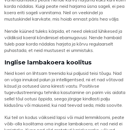
korda nädalas. Kuigi peate neid harjama üsna sageli, ei pea
koera eriti sageli vannitama. Neil on veekindel ja
mustuskindel karvkate, mis hoiab ennast päris hea välja.
Nende küüned tuleks kärpida, et need oleksid lühikesed ja
väldiksid koeral kõndimisel ebamugavusi. Nende hambaid
tuleb paar korda nädalas harjata ja kõrvu regulaarselt
puhastada, et neid mustusest ei ummistuks.
Inglise lambakoera koolitus
Neid koeri on lihtsam treenida kui paljusid teisi tõugu. Nad
on väga innukad palun ja intelligentsed, nii et nad võtavad
käsud ja ootused üsna kiiresti vastu. Positiivse
tugevdustreeningu tehnika kasutamine on parim viis aidata
sellel tõul ootusi õppida, seega järgige kindlasti palju
kiidusõnu või maiuseid, kui nad teevad seda, mida soovite.
Kui teil on kodus väikseid lapsi või muid lemmikloomi, peate
võib-olla koolitama oma inglise lambakoera, et nad neid ei
karjataks. Kuna nad olid aretatud karjakoeraks, võivad