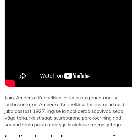
Kuigi Ameerika Kennelklubi ei tunnusta praegu inglise
lambakoera, on Ameerika Kennelklubi tunnustanud neid
juba aastast 1927. Inglise lambakoerad soovivad seda
väga teha. Neist saab suurepärane perekoer ning nad
saavad silma paista agility ja kuulekuse treeningutega.