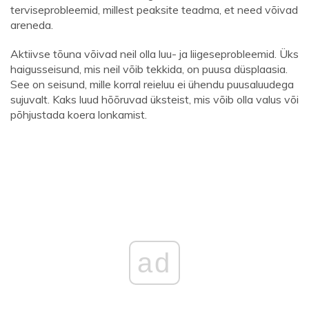
terviseprobleemid, millest peaksite teadma, et need võivad
areneda.
Aktiivse tõuna võivad neil olla luu- ja liigeseprobleemid. Üks
haigusseisund, mis neil võib tekkida, on puusa düsplaasia.
See on seisund, mille korral reieluu ei ühendu puusaluudega
sujuvalt. Kaks luud hõõruvad üksteist, mis võib olla valus või
põhjustada koera lonkamist.
ad