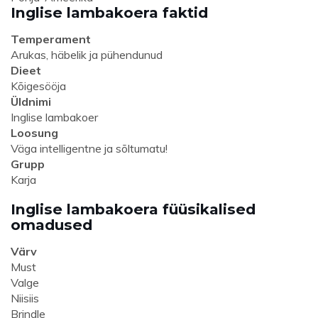
Inglise lambakoera faktid
Temperament
Arukas, häbelik ja pühendunud
Dieet
Kõigesööja
Üldnimi
Inglise lambakoer
Loosung
Väga intelligentne ja sõltumatu!
Grupp
Karja
Inglise lambakoera füüsikalised
omadused
Värv
Must
Valge
Niisiis
Brindle