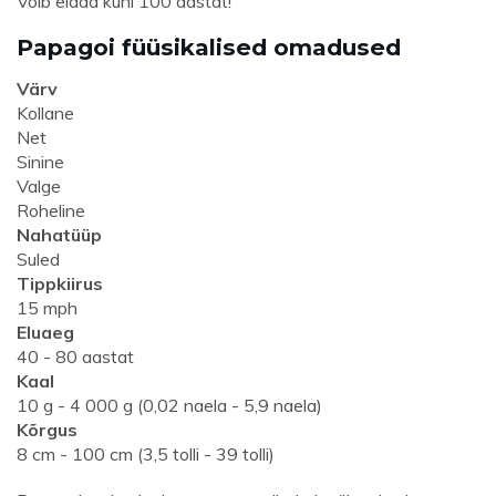
Võib elada kuni 100 aastat!
Papagoi füüsikalised omadused
Värv
Kollane
Net
Sinine
Valge
Roheline
Nahatüüp
Suled
Tippkiirus
15 mph
Eluaeg
40 - 80 aastat
Kaal
10 g - 4 000 g (0,02 naela - 5,9 naela)
Kõrgus
8 cm - 100 cm (3,5 tolli - 39 tolli)