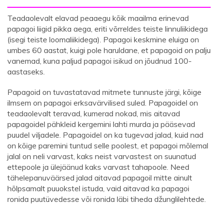
Teadaolevalt elavad peaaegu kõik maailma erinevad
papagoi liigid pikka aega, eriti võrreldes teiste linnuliikidega
(isegi teiste loomaliikidega). Papagoi keskmine eluiga on
umbes 60 aastat, kuigi pole haruldane, et papagoid on palju
vanemad, kuna paljud papagoi isikud on jõudnud 100-
aastaseks.
Papagoid on tuvastatavad mitmete tunnuste järgi, kõige
ilmsem on papagoi erksavärvilised suled. Papagoidel on
teadaolevalt teravad, kumerad nokad, mis aitavad
papagoidel pähkleid kergemini lahti murda ja pääsevad
puudel viljadele. Papagoidel on ka tugevad jalad, kuid nad
on kõige paremini tuntud selle poolest, et papagoi mõlemal
jalal on neli varvast, kaks neist varvastest on suunatud
ettepoole ja ülejäänud kaks varvast tahapoole. Need
tähelepanuväärsed jalad aitavad papagoil mitte ainult
hõlpsamalt puuokstel istuda, vaid aitavad ka papagoi
ronida puutüvedesse või ronida läbi tiheda džunglilehtede.