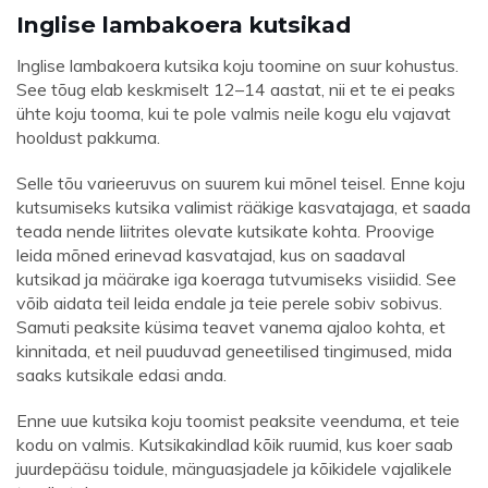
Inglise lambakoera kutsikad
Inglise lambakoera kutsika koju toomine on suur kohustus.
See tõug elab keskmiselt 12–14 aastat, nii et te ei peaks
ühte koju tooma, kui te pole valmis neile kogu elu vajavat
hooldust pakkuma.
Selle tõu varieeruvus on suurem kui mõnel teisel. Enne koju
kutsumiseks kutsika valimist rääkige kasvatajaga, et saada
teada nende liitrites olevate kutsikate kohta. Proovige
leida mõned erinevad kasvatajad, kus on saadaval
kutsikad ja määrake iga koeraga tutvumiseks visiidid. See
võib aidata teil leida endale ja teie perele sobiv sobivus.
Samuti peaksite küsima teavet vanema ajaloo kohta, et
kinnitada, et neil puuduvad geneetilised tingimused, mida
saaks kutsikale edasi anda.
Enne uue kutsika koju toomist peaksite veenduma, et teie
kodu on valmis. Kutsikakindlad kõik ruumid, kus koer saab
juurdepääsu toidule, mänguasjadele ja kõikidele vajalikele