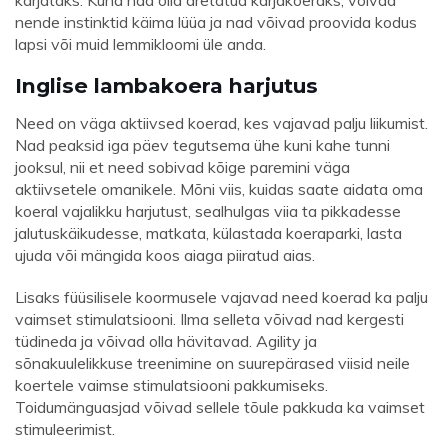
nende instinktid käima lüüa ja nad võivad proovida kodus
lapsi või muid lemmikloomi üle anda.
Inglise lambakoera harjutus
Need on väga aktiivsed koerad, kes vajavad palju liikumist.
Nad peaksid iga päev tegutsema ühe kuni kahe tunni
jooksul, nii et need sobivad kõige paremini väga
aktiivsetele omanikele. Mõni viis, kuidas saate aidata oma
koeral vajalikku harjutust, sealhulgas viia ta pikkadesse
jalutuskäikudesse, matkata, külastada koeraparki, lasta
ujuda või mängida koos aiaga piiratud aias.
Lisaks füüsilisele koormusele vajavad need koerad ka palju
vaimset stimulatsiooni. Ilma selleta võivad nad kergesti
tüdineda ja võivad olla hävitavad. Agility ja
sõnakuulelikkuse treenimine on suurepärased viisid neile
koertele vaimse stimulatsiooni pakkumiseks.
Toidumänguasjad võivad sellele tõule pakkuda ka vaimset
stimuleerimist.