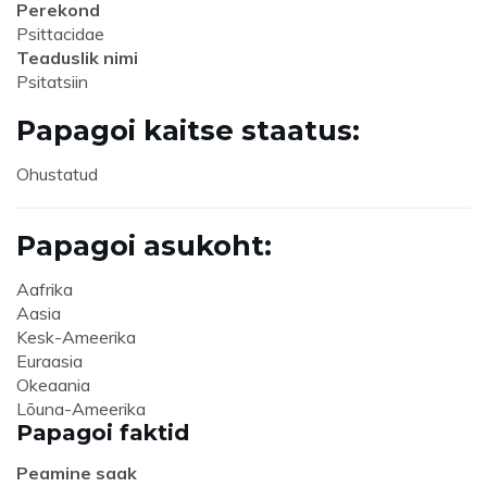
Perekond
Psittacidae
Teaduslik nimi
Psitatsiin
Papagoi kaitse staatus:
Ohustatud
Papagoi asukoht:
Aafrika
Aasia
Kesk-Ameerika
Euraasia
Okeaania
Lõuna-Ameerika
Papagoi faktid
Peamine saak