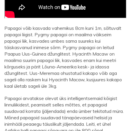
Papagoi võib kasvada vahemikus 8cm kuni 1m, sõltuvalt
papagoi liigist. Pygmy papagoi on maailma väikseim
papagoi liik, kasvades umbes sama suureks kui
täiskasvanud inimese sõrm. Pygmy papagoi on leitud
Paapua Uus-Guinea džunglitest. Hyacinth Macaw on
maailma suurim papagoi liik, kasvades enam kui meetri
kõrguseks ja pärit Lõuna-Ameerika kesk- ja idaosa
džunglitest. Uus-Meremaa ohustatud kakapo võib aga
sageli olla raskem kui Hyacinth Macaw, kusjuures kakapo
kaal ületab sageli üle 3kg.
Papagoi arvatakse olevat üks intelligentsemaid kõigist
linnuliikidest, peamiselt selles mõttes, et papagoid
suudavad korrata (jäljendada) enda ümber tekitatud müra.
Mõned papagoid suudavad tänapäevaseid helisid ja
inimhääli peaaegu täiuslikult jäljendada. Leiti, et ühel
Aafrika halli papagoi sõnavara on üle 800 sõna!