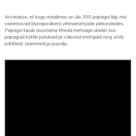
Arvatakse, et kogu maailmas on üle 350 papagoi liigi, mis
varieeruvad lõunapoolkera vihmametsade piirkondades.
Papagoi kipub asustama tiheda metsaga aladel, kus
papagoid küttib putukaid ja väikseid imetajaid ning sööb
pähkleid, seemneid ja puuvilju.