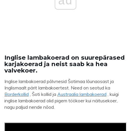
ad
Inglise lambakoerad on suurepärased
karjakoerad ja neist saab ka hea
valvekoer.
Inglise lambakoerad põlvnesid Šotimaa lõunaosast ja
Inglismaalt pärit lambakoertest. Need on seotud ka
Borderkollid
, Šoti kollid ja
Austraalia lambakoerad
, kuigi
inglise lambakoerad olid pigem töökoer kui näitusekoer,
nagu paljud nende nõod.