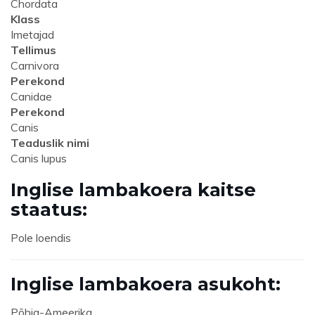
Chordata
Klass
Imetajad
Tellimus
Carnivora
Perekond
Canidae
Perekond
Canis
Teaduslik nimi
Canis lupus
Inglise lambakoera kaitse
staatus:
Pole loendis
Inglise lambakoera asukoht:
Põhja-Ameerika