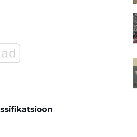
ad
ssifikatsioon