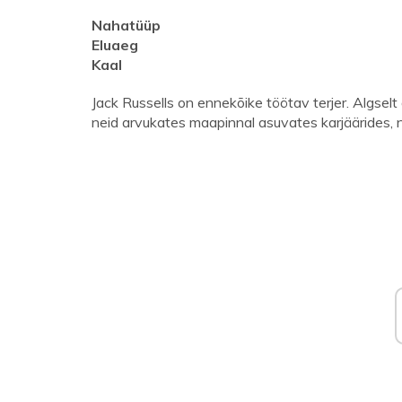
Nahatüüp
Eluaeg
Kaal
Jack Russells on ennekõike töötav terjer. Algsel
neid arvukates maapinnal asuvates karjäärides, n