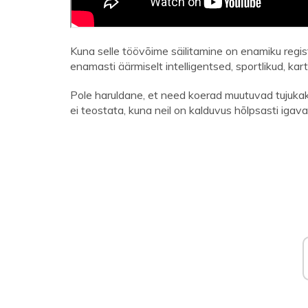
Kuna selle töövõime säilitamine on enamiku registr
enamasti äärmiselt intelligentsed, sportlikud, ka
Pole haruldane, et need koerad muutuvad tujukaks v
ei teostata, kuna neil on kalduvus hõlpsasti iga