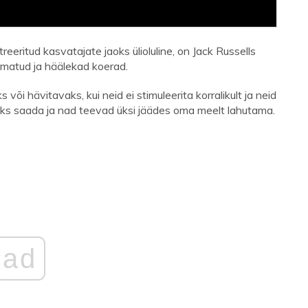
eeritud kasvatajate jaoks ülioluline, on Jack Russells
rtmatud ja häälekad koerad.
õi hävitavaks, kui neid ei stimuleerita korralikult ja neid
vaks saada ja nad teevad üksi jäädes oma meelt lahutama.
ad