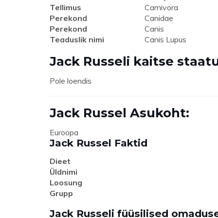
Tellimus
Carnivora
Perekond
Canidae
Perekond
Canis
Teaduslik nimi
Canis Lupus
Jack Russeli kaitse staatu
Pole loendis
Jack Russel Asukoht:
Euroopa
Jack Russel Faktid
Dieet
Üldnimi
Loosung
Grupp
Jack Russeli füüsilised omadus