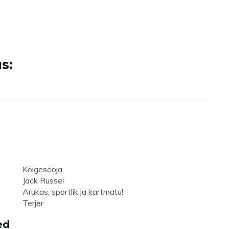
s:
Kõigesööja
Jack Russel
Arukas, sportlik ja kartmatu!
Terjer
ed