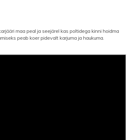
arjääri maa peal ja seejärel kas poltidega kinni hoidma
amiseks peab koer pidevalt karjuma ja haukuma.