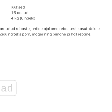
Juuksed
16 aastat
4 kg (8 naela)
t aretatud rebaste jahtide ajal oma rebastest kasutatakse
agu näiteks põrn, mäger ning punane ja hall rebane.
ad