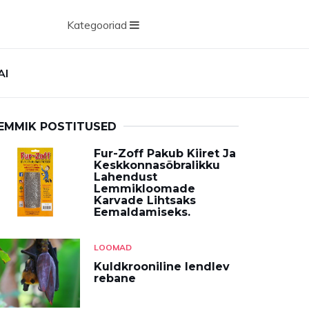
Kategooriad
AI
EMMIK POSTITUSED
Fur-Zoff Pakub Kiiret Ja
Keskkonnasõbralikku
Lahendust
Lemmikloomade
Karvade Lihtsaks
Eemaldamiseks.
LOOMAD
Kuldkrooniline lendlev
rebane