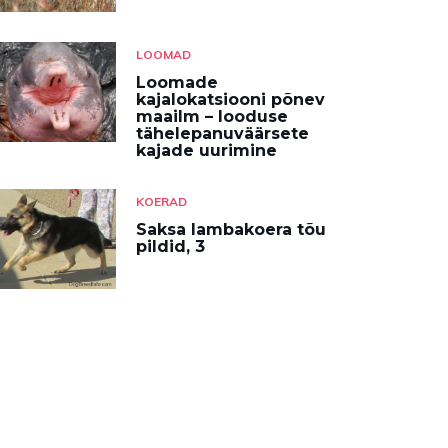
LOOMAD
Loomade
kajalokatsiooni põnev
maailm – looduse
tähelepanuväärsete
kajade uurimine
KOERAD
Saksa lambakoera tõu
pildid, 3