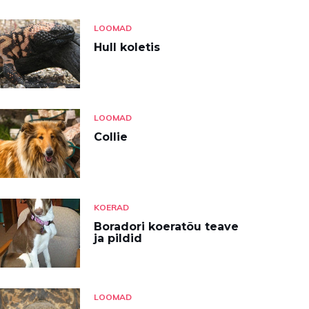
LOOMAD
Hull koletis
LOOMAD
Collie
KOERAD
Boradori koeratõu teave
ja pildid
LOOMAD