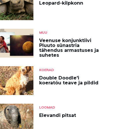
Leopard-kilpkonn
MUU
Veenuse konjunktiivi
Pluuto sünastria
tähendus armastuses ja
suhetes
KOERAD
Double Doodle'i
koeratõu teave ja pildid
LOOMAD
Elevandi pitsat