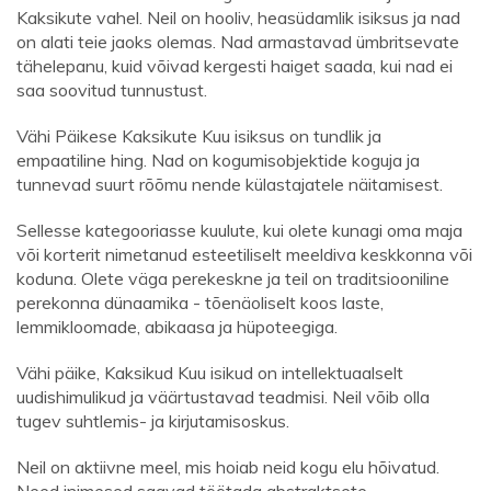
Kaksikute vahel. Neil on hooliv, heasüdamlik isiksus ja nad
on alati teie jaoks olemas. Nad armastavad ümbritsevate
tähelepanu, kuid võivad kergesti haiget saada, kui nad ei
saa soovitud tunnustust.
Vähi Päikese Kaksikute Kuu isiksus on tundlik ja
empaatiline hing. Nad on kogumisobjektide koguja ja
tunnevad suurt rõõmu nende külastajatele näitamisest.
Sellesse kategooriasse kuulute, kui olete kunagi oma maja
või korterit nimetanud esteetiliselt meeldiva keskkonna või
koduna. Olete väga perekeskne ja teil on traditsiooniline
perekonna dünaamika - tõenäoliselt koos laste,
lemmikloomade, abikaasa ja hüpoteegiga.
Vähi päike, Kaksikud Kuu isikud on intellektuaalselt
uudishimulikud ja väärtustavad teadmisi. Neil võib olla
tugev suhtlemis- ja kirjutamisoskus.
Neil on aktiivne meel, mis hoiab neid kogu elu hõivatud.