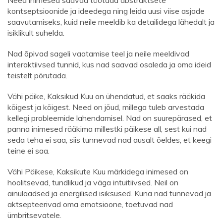
Need inimesed saavad töötada abstraktsete
kontseptsioonide ja ideedega ning leida uusi viise asjade
saavutamiseks, kuid neile meeldib ka detailidega lähedalt ja
isiklikult suhelda.
Nad õpivad sageli vaatamise teel ja neile meeldivad
interaktiivsed tunnid, kus nad saavad osaleda ja oma ideid
teistelt põrutada.
Vähi päike, Kaksikud Kuu on ühendatud, et saaks rääkida
kõigest ja kõigest. Need on jõud, millega tuleb arvestada
kellegi probleemide lahendamisel. Nad on suurepärased, et
panna inimesed rääkima millestki päikese all, sest kui nad
seda teha ei saa, siis tunnevad nad ausalt öeldes, et keegi
teine ​​ei saa.
Vähi Päikese, Kaksikute Kuu märkidega inimesed on
hoolitsevad, tundlikud ja väga intuitiivsed. Neil on
ainulaadsed ja energilised isiksused. Kuna nad tunnevad ja
aktsepteerivad oma emotsioone, toetuvad nad
ümbritsevatele.