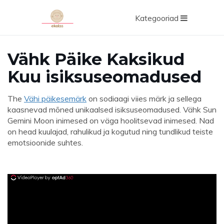
Kategooriad
Vähk Päike Kaksikud
Kuu isiksuseomadused
The
Vähi päikesemärk
on sodiaagi viies märk ja sellega
kaasnevad mõned unikaalsed isiksuseomadused. Vähk Sun
Gemini Moon inimesed on väga hoolitsevad inimesed. Nad
on head kuulajad, rahulikud ja kogutud ning tundlikud teiste
emotsioonide suhtes.