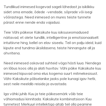
Tundlikud inimesed kogevad sageli lähedast ja isiklikku
sidet oma emade, õdede -vendade, sõprade või isegi
võõrastega. Need inimesed on mures teiste tunnete
pärast enne nende enda vajadusi.
Teie Vähi päikese Kaksikute kuu isiksuseomadused
näitavad, et olete tundlik, intelligentne ja emotsionaalselt
intuitiivne hing, kellel on elav siseelu. Teil on palju ideid, kuid
kipute end tundma üksildasena, teiste hinnangute all ja
ohvritena.
Need inimesed oskavad suhteid väga hästi luua. Nendega
on lõbus koos olla ja alati huvitav. Vähi päike Kaksikute kuu
inimesed kipuvad oma elus kogema suurt mitmekesisust.
Vähi-Kaksikute põliselanike jaoks pole kunagi igav hetk,
sest neile meeldib reisida ja avastada.
Iga vähki juhib Kuu ja teie päikesemärk võib teie
vähiomadusi kinnitada. Kaksikute kombinatsioon Kuu
tunnetest Merkuuri intellektiga aitab teil olla peamine