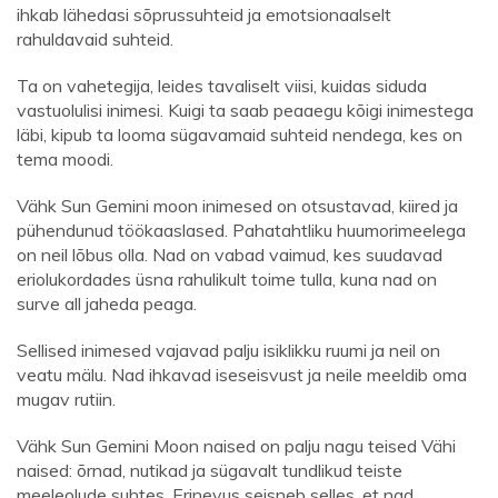
ihkab lähedasi sõprussuhteid ja emotsionaalselt
rahuldavaid suhteid.
Ta on vahetegija, leides tavaliselt viisi, kuidas siduda
vastuolulisi inimesi. Kuigi ta saab peaaegu kõigi inimestega
läbi, kipub ta looma sügavamaid suhteid nendega, kes on
tema moodi.
Vähk Sun Gemini moon inimesed on otsustavad, kiired ja
pühendunud töökaaslased. Pahatahtliku huumorimeelega
on neil lõbus olla. Nad on vabad vaimud, kes suudavad
eriolukordades üsna rahulikult toime tulla, kuna nad on
surve all jaheda peaga.
Sellised inimesed vajavad palju isiklikku ruumi ja neil on
veatu mälu. Nad ihkavad iseseisvust ja neile meeldib oma
mugav rutiin.
Vähk Sun Gemini Moon naised on palju nagu teised Vähi
naised: õrnad, nutikad ja sügavalt tundlikud teiste
meeleolude suhtes. Erinevus seisneb selles, et nad