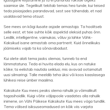
igasugune kirjutamine ja ta ei pahanda faktide õigeks
saamise üle. Tegelikult tekitab temas hea tunde, kui teised
teda pisiasjades parandavad, sest see tähendab, et nad
usaldavad tema otsust.
See mees on kõigi ilusate asjade armastaja. Ta hoolitseb
selle eest, et teie suhte kõik aspektid oleksid puhas õnn.
Leidlik, intelligentne, vaimukas, võluv ja lahke Vähk-
Kaksikud isane armastab oma partnerit. Kuid õnnelikuks
jäämiseks vajab ta ka sõnavabadust.
Kui olete alati tema jaoks olemas, tunneb ta end
lämmatatuna. Teda ei huvita elada elu, kus on natuke
kõike; ta eelistab nautida seiklusi, mis avavad ootamatult
uusi silmaringi. Talle meeldib teha üksi või koos kaaslasega
lühikesi reise ümber maailma.
Kaksikute Kuu mees peaks olema rahulik ja võimalikult
tagasihoidlik. Kuigi võite väljapoole vaadates olla rahulik
inimene, on Vähi Päikese Kaksikute Kuu mees väga tundlik.
Tema välised isiksuseomadused on kõik viis varjata