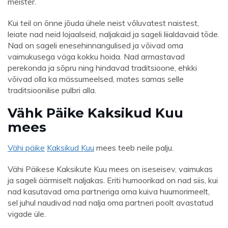
meister.
Kui teil on õnne jõuda ühele neist võluvatest naistest,
leiate nad neid lojaalseid, naljakaid ja sageli liialdavaid tõde.
Nad on sageli enesehinnangulised ja võivad oma
vaimukusega väga kokku hoida. Nad armastavad
perekonda ja sõpru ning hindavad traditsioone, ehkki
võivad olla ka mässumeelsed, mates samas selle
traditsioonilise pulbri alla.
Vähk Päike Kaksikud Kuu
mees
Vähi päike
Kaksikud Kuu
mees teeb neile palju.
Vähi Päikese Kaksikute Kuu mees on iseseisev, vaimukas
ja sageli äärmiselt naljakas. Eriti humoorikad on nad siis, kui
nad kasutavad oma partneriga oma kuiva huumorimeelt,
sel juhul naudivad nad nalja oma partneri poolt avastatud
vigade üle.