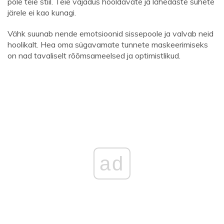
pole teie stiil. Teie vajadus hooldavate ja lähedaste suhete
järele ei kao kunagi.
Vähk suunab nende emotsioonid sissepoole ja valvab neid
hoolikalt. Hea oma sügavamate tunnete maskeerimiseks
on nad tavaliselt rõõmsameelsed ja optimistlikud.
ad