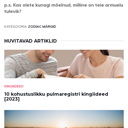
p.s. Kas olete kunagi mõelnud, milline on teie armuelu
tulevik?
KATEGOORIA
ZODIAC MÄRGID
HUVITAVAD ARTIKLID
KINGIIDEED
10 kohustuslikku pulmaregistri kingiideed
[2023]