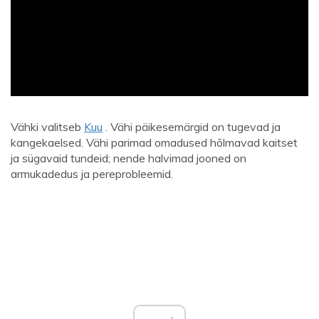
ad
Vähki valitseb
Kuu
. Vähi päikesemärgid on tugevad ja
kangekaelsed. Vähi parimad omadused hõlmavad kaitset
ja sügavaid tundeid; nende halvimad jooned on
armukadedus ja pereprobleemid.