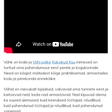
Vähk on krabi ja
Vähi päike
Kaksikud Kuu
inimesed on
tuntud oma pühendumuse eest perele ja kogukonnale.
Need on kõigist märkidest kõige praktilisemad, armastades
kodu ja perekonda ennekõike.
Vähid on raevukalt lojaalsed, valvavad oma tunnete eest ja
kaitsevad neid, keda nad armastavad. Nad kipuvad olema
ka suured ülemused, kuid keerulised töötajad, nõudlikud,
kuid pühendunud töötajad ja nõudlikud, kuid pühendunud
vanemad.