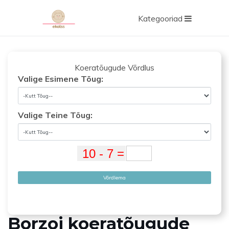
Kategooriad
Koeratõugude Võrdlus
Valige Esimene Tõug:
Valige Teine ​​Tõug:
Võrdlema
Borzoi koeratõugude