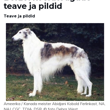
teave ja pildid
Teave ja pildid
Ameerika / Kanada meister Abidjani Kobold Ferlinkast, NA,
NAJ, CGC, TDIA, DSR, © foto Debra West