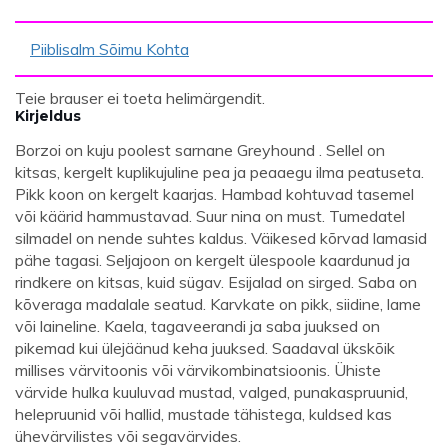
Piiblisalm Sõimu Kohta
Teie brauser ei toeta helimärgendit.
Kirjeldus
Borzoi on kuju poolest sarnane Greyhound . Sellel on
kitsas, kergelt kuplikujuline pea ja peaaegu ilma peatuseta.
Pikk koon on kergelt kaarjas. Hambad kohtuvad tasemel
või käärid hammustavad. Suur nina on must. Tumedatel
silmadel on nende suhtes kaldus. Väikesed kõrvad lamasid
pähe tagasi. Seljajoon on kergelt ülespoole kaardunud ja
rindkere on kitsas, kuid sügav. Esijalad on sirged. Saba on
kõveraga madalale seatud. Karvkate on pikk, siidine, lame
või laineline. Kaela, tagaveerandi ja saba juuksed on
pikemad kui ülejäänud keha juuksed. Saadaval ükskõik
millises värvitoonis või värvikombinatsioonis. Ühiste
värvide hulka kuuluvad mustad, valged, punakaspruunid,
helepruunid või hallid, mustade tähistega, kuldsed kas
ühevärvilistes või segavärvides.