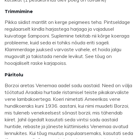
Trimmimine
Pikka siidist mantlit on kerge peigmees teha. Pintseldage
regulaarselt kindla harjastega harjaga ja vajadusel
kuivatage šampooni. Suplemine tekitab nii kõrge koeraga
probleeme, kuid seda ei tohiks nõuda eriti sageli.
Klammerdage juuksed varvaste vahele, et hoida jalgu
mugavalt ja takistada nende levikut. See tõug on
hooajaliselt raske karjapoiss.
Päritolu
Borzoi aretas Venemaa aadel sadu aastaid. Need on välja
töötatud Araabia hurtade ristamisel teiste pikakarvaliste
vene lambakoertega. Koeri nimetati Ameerikas vene
hundikoeraks kuni 1936. aastani, kui nimi muudeti Borzoi,
mis tuleneb venekeelsest sõnast borzii, mis tähendab
kiiret. Jahil ägedalt kasutati seda vintsi sadu aastaid
huntide, rebaste ja jäneste küttimiseks Venemaa avatud
lennukites. Kui tõug muutus populaarsemaks, kasutati seda