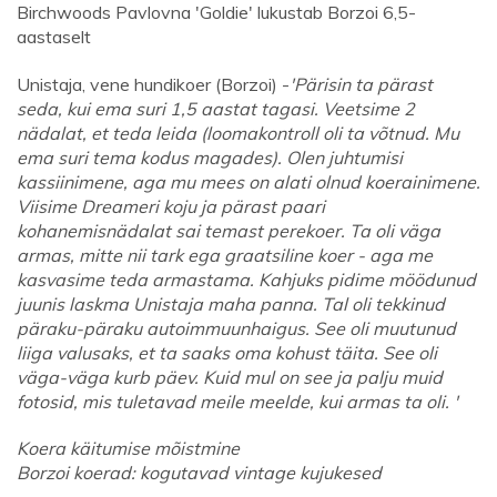
Birchwoods Pavlovna 'Goldie' lukustab Borzoi 6,5-
aastaselt
Unistaja, vene hundikoer (Borzoi) -
'Pärisin ta pärast
seda, kui ema suri 1,5 aastat tagasi. Veetsime 2
nädalat, et teda leida (loomakontroll oli ta võtnud. Mu
ema suri tema kodus magades). Olen juhtumisi
kassiinimene, aga mu mees on alati olnud koerainimene.
Viisime Dreameri koju ja pärast paari
kohanemisnädalat sai temast perekoer. Ta oli väga
armas, mitte nii tark ega graatsiline koer - aga me
kasvasime teda armastama. Kahjuks pidime möödunud
juunis laskma Unistaja maha panna. Tal oli tekkinud
päraku-päraku autoimmuunhaigus. See oli muutunud
liiga valusaks, et ta saaks oma kohust täita. See oli
väga-väga kurb päev. Kuid mul on see ja palju muid
fotosid, mis tuletavad meile meelde, kui armas ta oli. '
Koera käitumise mõistmine
Borzoi koerad: kogutavad vintage kujukesed