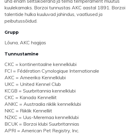
üha enam seltsikoerana ja tema temperament muutus
kuulekamaks. Borzoi tunnustas AKC aastal 1891. Borzoi
talentide hulka kuuluvad jahindus, vaatlused ja
peibutussõidud.
Grupp
Lõuna, AKC hagijas
Tunnustamine
CKC = kontinentaalne kennelklubi
FCI = Fédération Cynologique Internationale
AKC = Ameerika Kennelklubi
UKC = United Kennel Club
KCGB = Suurbritannia kennelklubi
CKC = Kanada Kennelliit
ANKC = Austraalia riiklik kennelklubi
NKC = Riiklik Kennelliit
NZKC = Uus-Meremaa kennelklubi
BCUK = Borzoi klubi Suurbritannias
APRI = American Pet Registry, Inc.