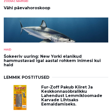
ZODIAC MÄRGID
Vähi päevahoroskoop
HAID
Šokeeriv uuring: New Yorki elanikud
hammustavad igal aastal rohkem inimesi kui
haid
LEMMIK POSTITUSED
Fur-Zoff Pakub Kiiret Ja
Keskkonnasõbralikku
Lahendust Lemmikloomade
Karvade Lihtsaks
Eemaldamiseks.