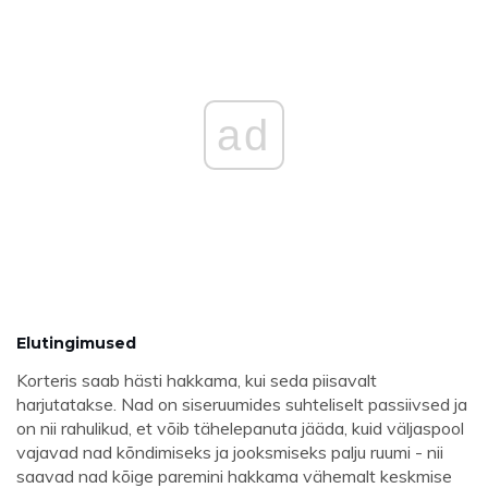
ad
Elutingimused
Korteris saab hästi hakkama, kui seda piisavalt
harjutatakse. Nad on siseruumides suhteliselt passiivsed ja
on nii rahulikud, et võib tähelepanuta jääda, kuid väljaspool
vajavad nad kõndimiseks ja jooksmiseks palju ruumi - nii
saavad nad kõige paremini hakkama vähemalt keskmise