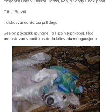
elegantsi Borzoi, Borzoi, Borzoi, Ken ja Sandy Cooki poolt
Tiitus Borzoi
Täiskasvanud Borzoi prillidega
See on päkapikk (punane) ja Pippin (aprikoos). Nad
armastavad voodit kasutada köievedu mänguasjana.