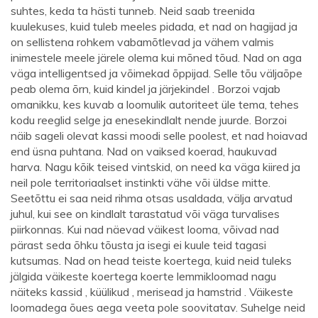
suhtes, keda ta hästi tunneb. Neid saab treenida
kuulekuses, kuid tuleb meeles pidada, et nad on hagijad ja
on sellistena rohkem vabamõtlevad ja vähem valmis
inimestele meele järele olema kui mõned tõud. Nad on aga
väga intelligentsed ja võimekad õppijad. Selle tõu väljaõpe
peab olema õrn, kuid kindel ja järjekindel . Borzoi vajab
omanikku, kes kuvab a loomulik autoriteet üle tema, tehes
kodu reeglid selge ja enesekindlalt nende juurde. Borzoi
näib sageli olevat kassi moodi selle poolest, et nad hoiavad
end üsna puhtana. Nad on vaiksed koerad, haukuvad
harva. Nagu kõik teised vintskid, on need ka väga kiired ja
neil pole territoriaalset instinkti vähe või üldse mitte.
Seetõttu ei saa neid rihma otsas usaldada, välja arvatud
juhul, kui see on kindlalt tarastatud või väga turvalises
piirkonnas. Kui nad näevad väikest looma, võivad nad
pärast seda õhku tõusta ja isegi ei kuule teid tagasi
kutsumas. Nad on head teiste koertega, kuid neid tuleks
jälgida väikeste koertega koerte lemmikloomad nagu
näiteks kassid , küülikud , merisead ja hamstrid . Väikeste
loomadega õues aega veeta pole soovitatav. Suhelge neid