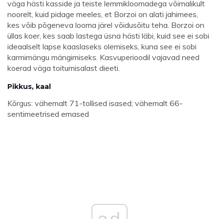
väga hästi kasside ja teiste lemmikloomadega võimalikult
noorelt, kuid pidage meeles, et Borzoi on alati jahimees,
kes võib põgeneva looma järel võidusõitu teha. Borzoi on
üllas koer, kes saab lastega üsna hästi läbi, kuid see ei sobi
ideaalselt lapse kaaslaseks olemiseks, kuna see ei sobi
karmimängu mängimiseks. Kasvuperioodil vajavad need
koerad väga toitumisalast dieeti.
Pikkus, kaal
Kõrgus: vähemalt 71-tollised isased; vähemalt 66-
sentimeetrised emased