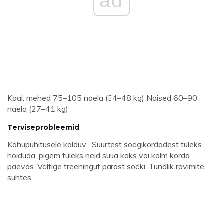
ad
Kaal: mehed 75–105 naela (34–48 kg) Naised 60–90
naela (27–41 kg)
Terviseprobleemid
Kõhupuhitusele kalduv . Suurtest söögikordadest tuleks
hoiduda, pigem tuleks neid süüa kaks või kolm korda
päevas. Vältige treeningut pärast sööki. Tundlik ravimite
suhtes.