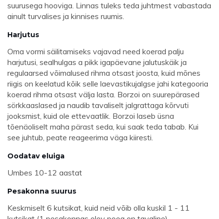
suurusega hooviga. Linnas tuleks teda juhtmest vabastada
ainult turvalises ja kinnises ruumis.
Harjutus
Oma vormi säilitamiseks vajavad need koerad palju
harjutusi, sealhulgas a pikk igapäevane jalutuskäik ja
regulaarsed võimalused rihma otsast joosta, kuid mõnes
riigis on keelatud kõik selle laevastikujalgse jahi kategooria
koerad rihma otsast välja lasta. Borzoi on suurepärased
sörkkaaslased ja naudib tavaliselt jalgrattaga kõrvuti
jooksmist, kuid ole ettevaatlik. Borzoi laseb üsna
tõenäoliselt maha pärast seda, kui saak teda tabab. Kui
see juhtub, peate reageerima väga kiiresti.
Oodatav eluiga
Umbes 10-12 aastat
Pesakonna suurus
Keskmiselt 6 kutsikat, kuid neid võib olla kuskil 1 - 11
kutsikat (1 pesakonnas olev poeg on tavaline)