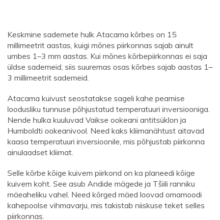
Keskmine sademete hulk Atacama kõrbes on 15
millimeetrit aastas, kuigi mõnes piirkonnas sajab ainult
umbes 1–3 mm aastas. Kui mõnes kõrbepiirkonnas ei saja
üldse sademeid, siis suuremas osas kõrbes sajab aastas 1–
3 millimeetrit sademeid.
Atacama kuivust seostatakse sageli kahe peamise
loodusliku tunnuse põhjustatud temperatuuri inversiooniga.
Nende hulka kuuluvad Vaikse ookeani antitsüklon ja
Humboldti ookeanivool. Need kaks kliimanähtust aitavad
kaasa temperatuuri inversioonile, mis põhjustab piirkonna
ainulaadset kliimat.
Selle kõrbe kõige kuivem piirkond on ka planeedi kõige
kuivem koht. See asub Andide mägede ja Tšiili ranniku
mäeaheliku vahel. Need kõrged mäed loovad omamoodi
kahepoolse vihmavarju, mis takistab niiskuse teket selles
piirkonnas.