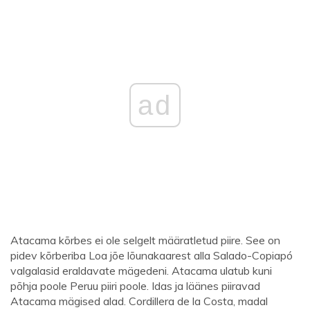
ad
Atacama kõrbes ei ole selgelt määratletud piire. See on
pidev kõrberiba Loa jõe lõunakaarest alla Salado-Copiapó
valgalasid eraldavate mägedeni. Atacama ulatub kuni
põhja poole Peruu piiri poole. Idas ja läänes piiravad
Atacama mägised alad. Cordillera de la Costa, madal