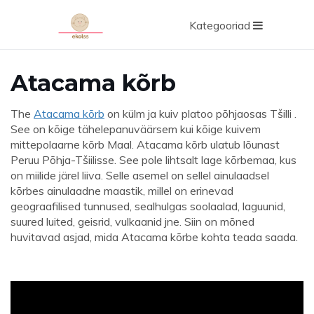
Kategooriad
Atacama kõrb
The
Atacama kõrb
on külm ja kuiv platoo põhjaosas Tšilli .
See on kõige tähelepanuväärsem kui kõige kuivem
mittepolaarne kõrb Maal. Atacama kõrb ulatub lõunast
Peruu Põhja-Tšiilisse. See pole lihtsalt lage kõrbemaa, kus
on miilide järel liiva. Selle asemel on sellel ainulaadsel
kõrbes ainulaadne maastik, millel on erinevad
geograafilised tunnused, sealhulgas soolaalad, laguunid,
suured luited, geisrid, vulkaanid jne. Siin on mõned
huvitavad asjad, mida Atacama kõrbe kohta teada saada.