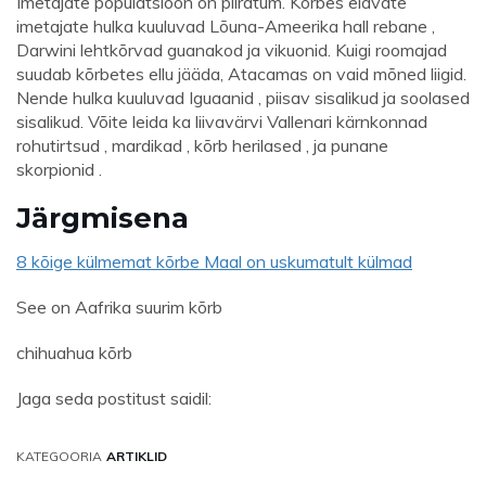
Imetajate populatsioon on piiratum. Kõrbes elavate
imetajate hulka kuuluvad Lõuna-Ameerika hall rebane ,
Darwini lehtkõrvad guanakod ja vikuonid. Kuigi roomajad
suudab kõrbetes ellu jääda, Atacamas on vaid mõned liigid.
Nende hulka kuuluvad Iguaanid , piisav sisalikud ja soolased
sisalikud. Võite leida ka liivavärvi Vallenari kärnkonnad
rohutirtsud , mardikad , kõrb herilased , ja punane
skorpionid .
Järgmisena
8 kõige külmemat kõrbe Maal on uskumatult külmad
See on Aafrika suurim kõrb
chihuahua kõrb
Jaga seda postitust saidil:
KATEGOORIA
ARTIKLID