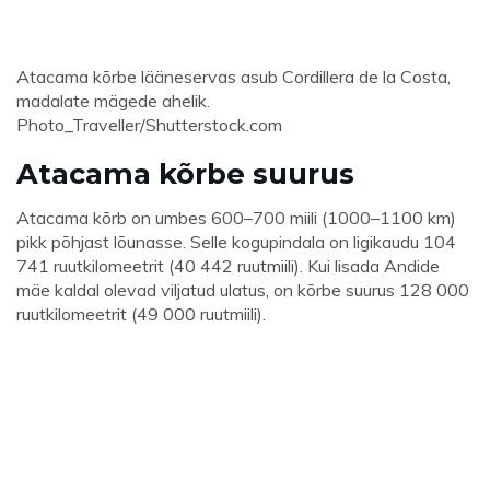
Atacama kõrbe lääneservas asub Cordillera de la Costa,
madalate mägede ahelik.
Photo_Traveller/Shutterstock.com
Atacama kõrbe suurus
Atacama kõrb on umbes 600–700 miili (1000–1100 km)
pikk põhjast lõunasse. Selle kogupindala on ligikaudu 104
741 ruutkilomeetrit (40 442 ruutmiili). Kui lisada Andide
mäe kaldal olevad viljatud ulatus, on kõrbe suurus 128 000
ruutkilomeetrit (49 000 ruutmiili).