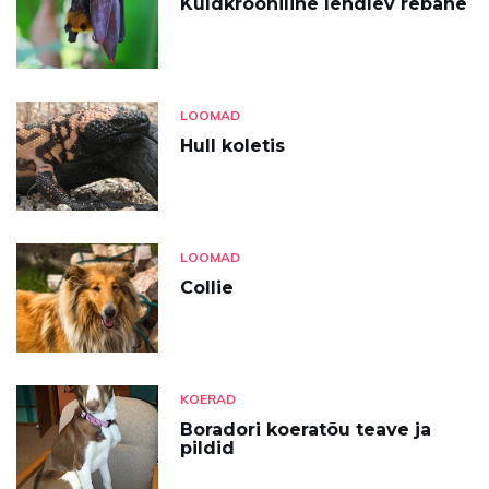
Kuldkrooniline lendlev rebane
LOOMAD
Hull koletis
LOOMAD
Collie
KOERAD
Boradori koeratõu teave ja
pildid