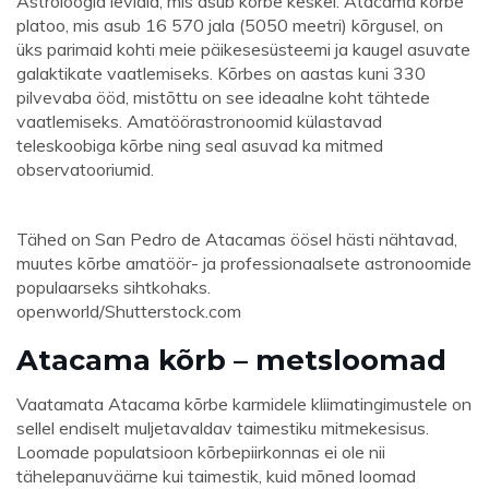
Astroloogia leviala, mis asub kõrbe keskel. Atacama kõrbe
platoo, mis asub 16 570 jala (5050 meetri) kõrgusel, on
üks parimaid kohti meie päikesesüsteemi ja kaugel asuvate
galaktikate vaatlemiseks. Kõrbes on aastas kuni 330
pilvevaba ööd, mistõttu on see ideaalne koht tähtede
vaatlemiseks. Amatöörastronoomid külastavad
teleskoobiga kõrbe ning seal asuvad ka mitmed
observatooriumid.
Tähed on San Pedro de Atacamas öösel hästi nähtavad,
muutes kõrbe amatöör- ja professionaalsete astronoomide
populaarseks sihtkohaks.
openworld/Shutterstock.com
Atacama kõrb – metsloomad
Vaatamata Atacama kõrbe karmidele kliimatingimustele on
sellel endiselt muljetavaldav taimestiku mitmekesisus.
Loomade populatsioon kõrbepiirkonnas ei ole nii
tähelepanuväärne kui taimestik, kuid mõned loomad