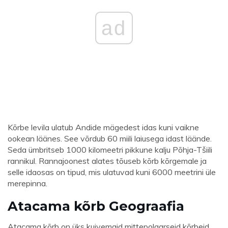
ad
Kõrbe levila ulatub Andide mägedest idas kuni vaikne
ookean läänes. See võrdub 60 miili laiusega idast läände.
Seda ümbritseb 1000 kilomeetri pikkune kalju Põhja-Tšiili
rannikul. Rannajoonest alates tõuseb kõrb kõrgemale ja
selle idaosas on tipud, mis ulatuvad kuni 6000 meetrini üle
merepinna.
Atacama kõrb
Geograafia
Atacama kõrb on üks kuivemaid mittepolaarseid kõrbeid