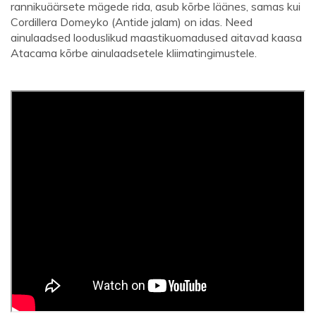
rannikuäärsete mägede rida, asub kõrbe läänes, samas kui
Cordillera Domeyko (Antide jalam) on idas. Need
ainulaadsed looduslikud maastikuomadused aitavad kaasa
Atacama kõrbe ainulaadsetele kliimatingimustele.