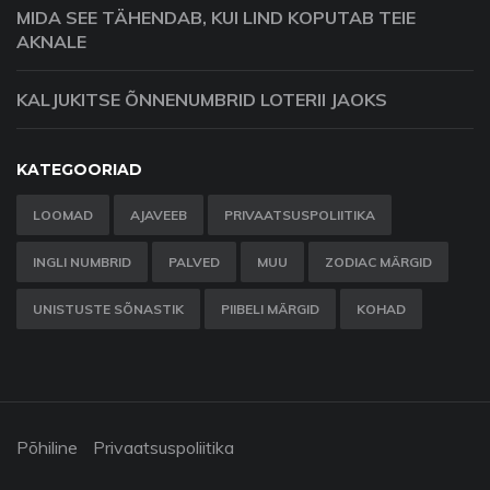
MIDA SEE TÄHENDAB, KUI LIND KOPUTAB TEIE
AKNALE
KALJUKITSE ÕNNENUMBRID LOTERII JAOKS
KATEGOORIAD
LOOMAD
AJAVEEB
PRIVAATSUSPOLIITIKA
INGLI NUMBRID
PALVED
MUU
ZODIAC MÄRGID
UNISTUSTE SÕNASTIK
PIIBELI MÄRGID
KOHAD
Põhiline
Privaatsuspoliitika