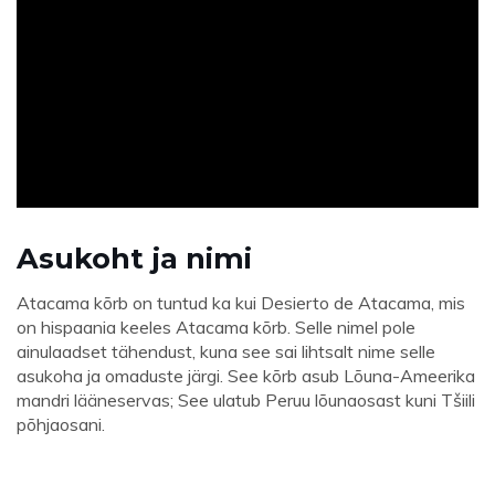
ad
Asukoht ja nimi
Atacama kõrb on tuntud ka kui Desierto de Atacama, mis
on hispaania keeles Atacama kõrb. Selle nimel pole
ainulaadset tähendust, kuna see sai lihtsalt nime selle
asukoha ja omaduste järgi. See kõrb asub Lõuna-Ameerika
mandri lääneservas; See ulatub Peruu lõunaosast kuni Tšiili
põhjaosani.