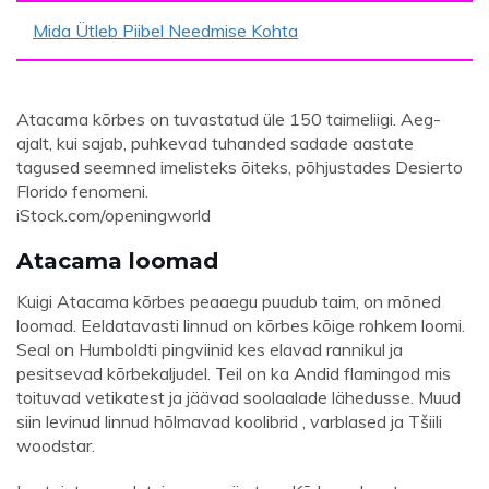
Mida Ütleb Piibel Needmise Kohta
Atacama kõrbes on tuvastatud üle 150 taimeliigi. Aeg-
ajalt, kui sajab, puhkevad tuhanded sadade aastate
tagused seemned imelisteks õiteks, põhjustades Desierto
Florido fenomeni.
iStock.com/openingworld
Atacama loomad
Kuigi Atacama kõrbes peaaegu puudub taim, on mõned
loomad. Eeldatavasti linnud on kõrbes kõige rohkem loomi.
Seal on Humboldti pingviinid kes elavad rannikul ja
pesitsevad kõrbekaljudel. Teil on ka Andid flamingod mis
toituvad vetikatest ja jäävad soolaalade lähedusse. Muud
siin levinud linnud hõlmavad koolibrid , varblased ja Tšiili
woodstar.