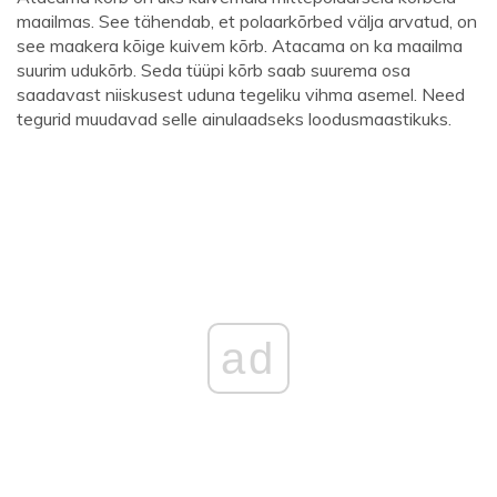
maailmas. See tähendab, et polaarkõrbed välja arvatud, on
see maakera kõige kuivem kõrb. Atacama on ka maailma
suurim udukõrb. Seda tüüpi kõrb saab suurema osa
saadavast niiskusest uduna tegeliku vihma asemel. Need
tegurid muudavad selle ainulaadseks loodusmaastikuks.
ad