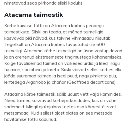
nimetavad seda piirkonda siiski koduks.
Atacama taimestik
Kõrbe kuivuse tõttu on Atacama kõrbes peaaegu
taimestikuta. Siiski on teada, et mõned taimeliigid
kasvavad piki nõlvad, kus talvine vihmasadu niisutab.
Tegelikult on Atacama kõrbes tuvastatud üle 500
taimeliigi. Atacama kõrbe taimeliigid on üsna vastupidavad
ja on arenenud ekstreemsete tingimustega kohanemiseks.
Kõige tavalisemad taimed on väikesed ürdid ja lilled, nagu
tüümian, soolahein ja lareta. Siiski võivad selles kõrbes ellu
jääda suuremad taimed ja isegi puud, nagu pimiento puu,
lehtedega Algarrobo ja chañar (Geoffroea decorticans).
Atacama kõrbe taimestik säilib udust vett välja kammides.
Need taimed kasvavad kõrbepiirkondades, kus on vähe
sademeid. Mingil ajal ajaloos toetas osa kõrbest õitsvat
metsamaad. Kuid sellest ajast alates on see metsade
hävitamise tõttu kadunud.