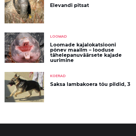
Elevandi pitsat
LOOMAD
Loomade kajalokatsiooni
põnev maailm – looduse
tähelepanuväärsete kajade
uurimine
KOERAD
Saksa lambakoera tõu pildid, 3