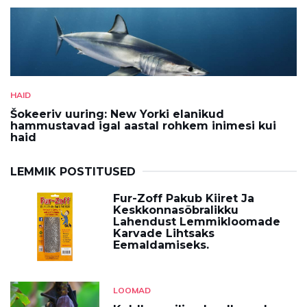
HAID
Šokeeriv uuring: New Yorki elanikud
hammustavad igal aastal rohkem inimesi kui
haid
LEMMIK POSTITUSED
Fur-Zoff Pakub Kiiret Ja
Keskkonnasõbralikku
Lahendust Lemmikloomade
Karvade Lihtsaks
Eemaldamiseks.
LOOMAD