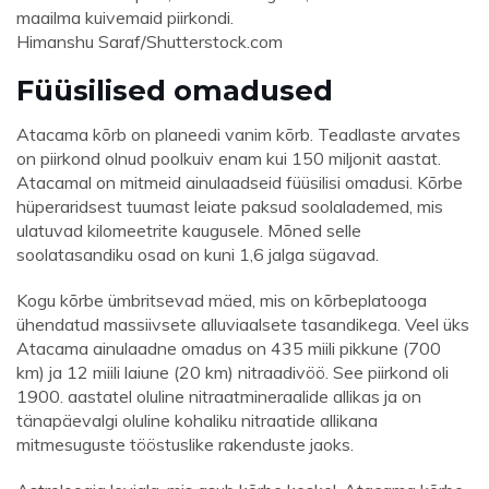
maailma kuivemaid piirkondi.
Himanshu Saraf/Shutterstock.com
Füüsilised omadused
Atacama kõrb on planeedi vanim kõrb. Teadlaste arvates
on piirkond olnud poolkuiv enam kui 150 miljonit aastat.
Atacamal on mitmeid ainulaadseid füüsilisi omadusi. Kõrbe
hüperaridsest tuumast leiate paksud soolalademed, mis
ulatuvad kilomeetrite kaugusele. Mõned selle
soolatasandiku osad on kuni 1,6 jalga sügavad.
Kogu kõrbe ümbritsevad mäed, mis on kõrbeplatooga
ühendatud massiivsete alluviaalsete tasandikega. Veel üks
Atacama ainulaadne omadus on 435 miili pikkune (700
km) ja 12 miili laiune (20 km) nitraadivöö. See piirkond oli
1900. aastatel oluline nitraatmineraalide allikas ja on
tänapäevalgi oluline kohaliku nitraatide allikana
mitmesuguste tööstuslike rakenduste jaoks.