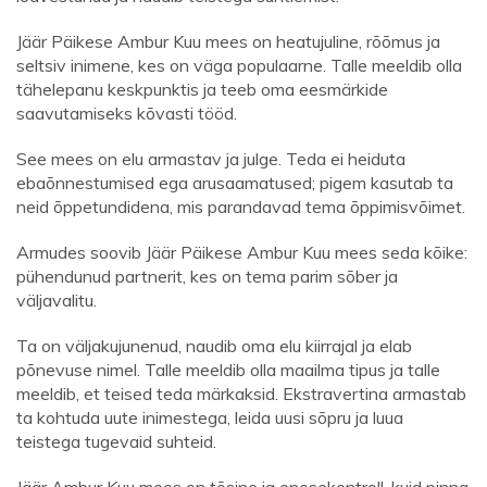
Jäär Päikese Ambur Kuu mees on heatujuline, rõõmus ja
seltsiv inimene, kes on väga populaarne. Talle meeldib olla
tähelepanu keskpunktis ja teeb oma eesmärkide
saavutamiseks kõvasti tööd.
See mees on elu armastav ja julge. Teda ei heiduta
ebaõnnestumised ega arusaamatused; pigem kasutab ta
neid õppetundidena, mis parandavad tema õppimisvõimet.
Armudes soovib Jäär Päikese Ambur Kuu mees seda kõike:
pühendunud partnerit, kes on tema parim sõber ja
väljavalitu.
Ta on väljakujunenud, naudib oma elu kiirrajal ja elab
põnevuse nimel. Talle meeldib olla maailma tipus ja talle
meeldib, et teised teda märkaksid. Ekstravertina armastab
ta kohtuda uute inimestega, leida uusi sõpru ja luua
teistega tugevaid suhteid.