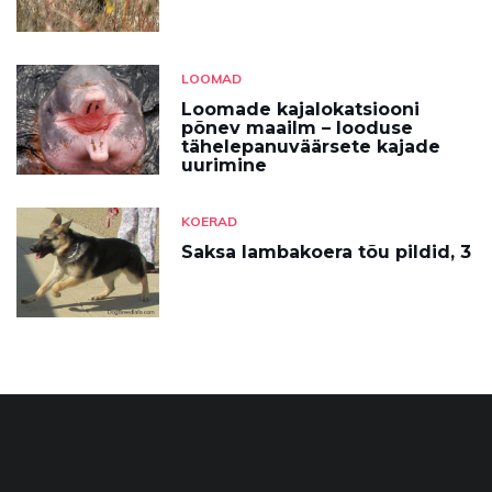
LOOMAD
Loomade kajalokatsiooni
põnev maailm – looduse
tähelepanuväärsete kajade
uurimine
KOERAD
Saksa lambakoera tõu pildid, 3