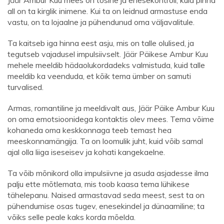
Jäär Ambur Kuu mees on tõsine ja enesekontroll, kuid pinna
all on ta kirglik inimene. Kui ta on leidnud armastuse enda
vastu, on ta lojaalne ja pühendunud oma väljavalitule.
Ta kaitseb iga hinna eest asju, mis on talle olulised, ja
tegutseb vajadusel impulsiivselt. Jäär Päikese Ambur Kuu
mehele meeldib hädaolukordadeks valmistuda, kuid talle
meeldib ka veenduda, et kõik tema ümber on samuti
turvalised.
Armas, romantiline ja meeldivalt aus, Jäär Päike Ambur Kuu
on oma emotsioonidega kontaktis olev mees. Tema võime
kohaneda oma keskkonnaga teeb temast hea
meeskonnamängija. Ta on loomulik juht, kuid võib samal
ajal olla liiga iseseisev ja kohati kangekaelne.
Ta võib mõnikord olla impulsiivne ja asuda asjadesse ilma
palju ette mõtlemata, mis toob kaasa tema lühikese
tähelepanu. Naised armastavad seda meest, sest ta on
pühendumise osas tugev, enesekindel ja dünaamiline; ta
võiks selle peale kaks korda mõelda.