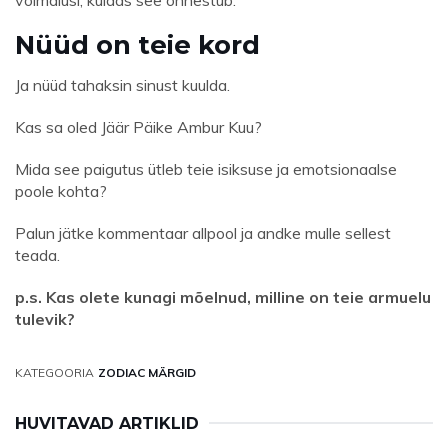
võimalusi, kuidas see õnnestub.
Nüüd on teie kord
Ja nüüd tahaksin sinust kuulda.
Kas sa oled Jäär Päike Ambur Kuu?
Mida see paigutus ütleb teie isiksuse ja emotsionaalse
poole kohta?
Palun jätke kommentaar allpool ja andke mulle sellest
teada.
p.s. Kas olete kunagi mõelnud, milline on teie armuelu
tulevik?
KATEGOORIA
ZODIAC MÄRGID
HUVITAVAD ARTIKLID