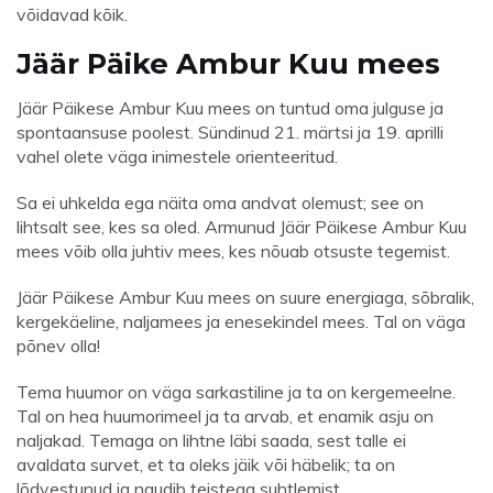
võidavad kõik.
Jäär Päike Ambur Kuu mees
Jäär Päikese Ambur Kuu mees on tuntud oma julguse ja
spontaansuse poolest. Sündinud 21. märtsi ja 19. aprilli
vahel olete väga inimestele orienteeritud.
Sa ei uhkelda ega näita oma andvat olemust; see on
lihtsalt see, kes sa oled. Armunud Jäär Päikese Ambur Kuu
mees võib olla juhtiv mees, kes nõuab otsuste tegemist.
Jäär Päikese Ambur Kuu mees on suure energiaga, sõbralik,
kergekäeline, naljamees ja enesekindel mees. Tal on väga
põnev olla!
Tema huumor on väga sarkastiline ja ta on kergemeelne.
Tal on hea huumorimeel ja ta arvab, et enamik asju on
naljakad. Temaga on lihtne läbi saada, sest talle ei
avaldata survet, et ta oleks jäik või häbelik; ta on
lõdvestunud ja naudib teistega suhtlemist.