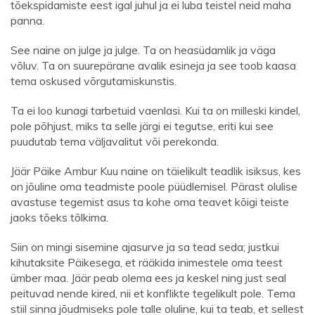
tõekspidamiste eest igal juhul ja ei luba teistel neid maha
panna.
See naine on julge ja julge. Ta on heasüdamlik ja väga
võluv. Ta on suurepärane avalik esineja ja see toob kaasa
tema oskused võrgutamiskunstis.
Ta ei loo kunagi tarbetuid vaenlasi. Kui ta on milleski kindel,
pole põhjust, miks ta selle järgi ei tegutse, eriti kui see
puudutab tema väljavalitut või perekonda.
Jäär Päike Ambur Kuu naine on täielikult teadlik isiksus, kes
on jõuline oma teadmiste poole püüdlemisel. Pärast olulise
avastuse tegemist asus ta kohe oma teavet kõigi teiste
jaoks tõeks tõlkima.
Siin on mingi sisemine ajasurve ja sa tead seda; justkui
kihutaksite Päikesega, et rääkida inimestele oma teest
ümber maa. Jäär peab olema ees ja keskel ning just seal
peituvad nende kired, nii et konflikte tegelikult pole. Tema
stiil sinna jõudmiseks pole talle oluline, kui ta teab, et sellest