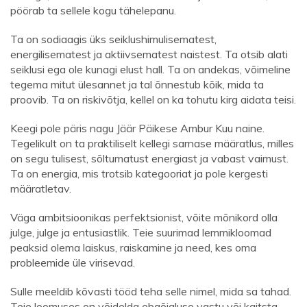
pöörab ta sellele kogu tähelepanu.
Ta on sodiaagis üks seiklushimulisematest,
energilisematest ja aktiivsematest naistest. Ta otsib alati
seiklusi ega ole kunagi elust hall. Ta on andekas, võimeline
tegema mitut ülesannet ja tal õnnestub kõik, mida ta
proovib. Ta on riskivõtja, kellel on ka tohutu kirg aidata teisi.
Keegi pole päris nagu Jäär Päikese Ambur Kuu naine.
Tegelikult on ta praktiliselt kellegi sarnase määratlus, milles
on segu tulisest, sõltumatust energiast ja vabast vaimust.
Ta on energia, mis trotsib kategooriat ja pole kergesti
määratletav.
Väga ambitsioonikas perfektsionist, võite mõnikord olla
julge, julge ja entusiastlik. Teie suurimad lemmikloomad
peaksid olema laiskus, raiskamine ja need, kes oma
probleemide üle virisevad.
Sulle meeldib kõvasti tööd teha selle nimel, mida sa tahad.
Teie loomuses on võidelda ebaõigluse vastu või kaitsta