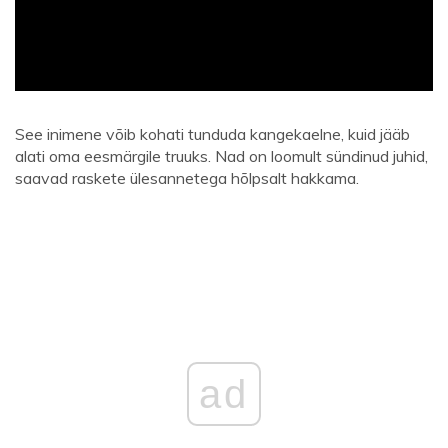
See inimene võib kohati tunduda kangekaelne, kuid jääb
alati oma eesmärgile truuks. Nad on loomult sündinud juhid,
saavad raskete ülesannetega hõlpsalt hakkama.
ad