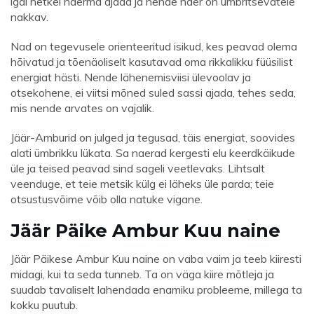
igal hetkel naerma ajada ja nende naer on ümbritsevatele
nakkav.
Nad on tegevusele orienteeritud isikud, kes peavad olema
hõivatud ja tõenäoliselt kasutavad oma rikkalikku füüsilist
energiat hästi. Nende lähenemisviisi ülevoolav ja
otsekohene, ei viitsi mõned suled sassi ajada, tehes seda,
mis nende arvates on vajalik.
Jäär-Amburid on julged ja tegusad, täis energiat, soovides
alati ümbrikku lükata. Sa naerad kergesti elu keerdkäikude
üle ja teised peavad sind sageli veetlevaks. Lihtsalt
veenduge, et teie metsik külg ei läheks üle parda; teie
otsustusvõime võib olla natuke vigane.
Jäär Päike Ambur Kuu naine
Jäär Päikese Ambur Kuu naine on vaba vaim ja teeb kiiresti
midagi, kui ta seda tunneb. Ta on väga kiire mõtleja ja
suudab tavaliselt lahendada enamiku probleeme, millega ta
kokku puutub.