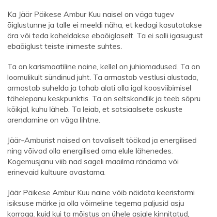
Ka Jäär Päikese Ambur Kuu naisel on väga tugev
õiglustunne ja talle ei meeldi näha, et kedagi kasutatakse
ära või teda koheldakse ebaõiglaselt. Ta ei salli igasugust
ebaõiglust teiste inimeste suhtes.
Ta on karismaatiline naine, kellel on juhiomadused. Ta on
loomulikult sündinud juht. Ta armastab vestlusi alustada,
armastab suhelda ja tahab alati olla igal koosviibimisel
tähelepanu keskpunktis. Ta on seltskondlik ja teeb sõpru
kõikjal, kuhu läheb. Ta leiab, et sotsiaalsete oskuste
arendamine on väga lihtne.
Jäär-Amburist naised on tavaliselt töökad ja energilised
ning võivad olla energilised oma elule lähenedes.
Kogemusjanu viib nad sageli maailma rändama või
erinevaid kultuure avastama.
Jäär Päikese Ambur Kuu naine võib näidata keeristormi
isiksuse märke ja olla võimeline tegema paljusid asju
korraga, kuid kui ta mõistus on ühele asjale kinnitatud,