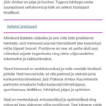
Jäär-Ambur on julge ja huvitav. Tugeva tahtega saate
suurepärase seltskonna ja kõik on sellest tõsiasjast
teadlikud.
Kellelgi Unistused
Mõnikord liialdate rääkides ja see võib teile probleeme
tekitada, sest inimesed usuvad tõenäoliselt teie kaunistusi,
mitte täpset teavet. Positiivne on see, et uurite alati uusi
võimalusi asjade tegemiseks ning olete väljavaadetes
edumeelne ja seiklushimuline.
Need inimesed on ambitsioonikad ja neile meeldib kindlasti
juhtida. Nad teevad kõik, et olla parimad ja oleksid üsna
konkurentsivõimelised. Jäär Päikese Ambur Kuu inimeste
parimate omaduste hulka kuuluvad mitmekülgsus,
spontaansus, leidlikkus, tahtejõud, julgus ja optimism.
Nad on meeleolukad, entusiastlikud ja optimistlikud ning
oskavad igas olukorras näha positiivset. See inimene vajab