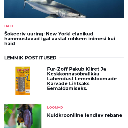
HAID
Šokeeriv uuring: New Yorki elanikud
hammustavad igal aastal rohkem inimesi kui
haid
LEMMIK POSTITUSED
Fur-Zoff Pakub Kiiret Ja
Keskkonnasõbralikku
Lahendust Lemmikloomade
Karvade Lihtsaks
Eemaldamiseks.
LOOMAD
Kuldkrooniline lendlev rebane