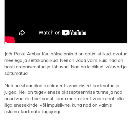
Jäär Päike Ambur Kuu põliselanikud on optimistlikud, avatud
meelega ja seltskondlikud. Neil on vaba vaim, kuid nad on
hästi organiseeritud ja tõhusad. Nad on leidlikud, võluvad ja
sõltumatud.
Nad on sihikindlad, konkurentsivõimelised, kartmatud ja
julged. Neil on tugev enese aktsepteerimise tunne ja nad
naudivad elu täiel rinnal. Jäära mentaliteet võib kohati olla
liiga enesekindel või impulsiivne, kuna nad on valmis
riskima, kartmata tagajärgi.