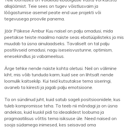
allajäämist. Teie sees on tugev võistlusvaim ja
lõõgastumise asemel peate end uue projekti või
tegevusega proovile panema.
Jäär Päikese Ambur Kuu naisel on palju omadusi, mida
peetakse teiste maailma naiste seas ebatüüpilisteks ja mis
muudab ta üsna ainulaadseks. Tavaliselt on tal palju
positiivseid omadusi, nagu iseseisvustunne, optimism,
enesekindlus ja vabameelsus.
Ärge tehke nende naiste kohta oletusi. Neil on välimine
kiht, mis võib tunduda karm, kuid see on lihtsalt nende
loomulik kaitsekilp. Kui teid kutsutakse tema siseringi,
avaneb ta kiiresti ja jagab palju emotsioone.
Ta on sündinud juht, kuid satub sageli positsioonidele, kus
tuleb kompromisse teha. Ta teeb nii mõndagi ja on üsna
andekas, kuid kuskil pidi ta ideaalidest loobuma ja
pragmaatilisus võttis tema isiksuse üle. Need naised on
sooja südamega inimesed, kes seisavad oma