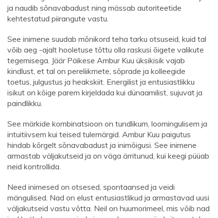
ja naudib sõnavabadust ning mässab autoriteetide
kehtestatud piirangute vastu.
See inimene suudab mõnikord teha tarku otsuseid, kuid tal
võib aeg -ajalt hooletuse tõttu olla raskusi õigete valikute
tegemisega. Jäär Päikese Ambur Kuu üksikisik vajab
kindlust, et tal on pereliikmete, sõprade ja kolleegide
toetus, julgustus ja heakskiit. Energilist ja entusiastlikku
isikut on kõige parem kirjeldada kui dünaamilist, sujuvat ja
paindlikku.
See märkide kombinatsioon on tundlikum, loomingulisem ja
intuitiivsem kui teised tulemärgid. Ambur Kuu paigutus
hindab kõrgelt sõnavabadust ja inimõigusi. See inimene
armastab väljakutseid ja on väga ärritunud, kui keegi püüab
neid kontrollida.
Need inimesed on otsesed, spontaansed ja veidi
mängulised. Nad on elust entusiastlikud ja armastavad uusi
väljakutseid vastu võtta. Neil on huumorimeel, mis võib nad