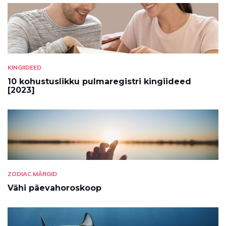
KINGIIDEED
10 kohustuslikku pulmaregistri kingiideed
[2023]
ZODIAC MÄRGID
Vähi päevahoroskoop