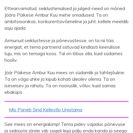
Ettearvamatud, seiklushimulised ja julged-need on mõned
Jäära Päikese Ambur Kuu mehe omadused. Ta on
ambitsioonikas, konkurentsivõimeline ja juht, kellele meeldib
asju ajada.
Armunud seiklustesse ja põnevustesse, on ta nii täis
energiat, et tema partnerid satuvad kindlasti keerulisse
tuju, mis on temaga koos. Tal on lõbus olla, kuid südames
hooliv.
Jäär Päikese Ambur Kuu mees on südamlik ja tahtejõuline.
Ta on väga uhke ja kipub kohati üleolev olema. Ta on
iseseisev ja rahutu. Ta on nooruslik, võluv, kuid samas
ebaküps.
Mis Paneb Sind Kellestki Unistama
See mees on energiakimp! Tema pidev vajadus põnevuse
ja seikluste järele viib sageli liiga palju enda kanda ja seega