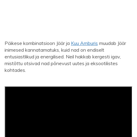
Päikese kombinatsioon Jäär ja
Kuu Amburis
muudab Jäär
inimesed kannatamatuks, kuid nad on endiselt
entusiastlikud ja energilised. Neil hakkab kergesti igav,
mistõttu otsivad nad põnevust uutes ja eksootilistes
kohtades.