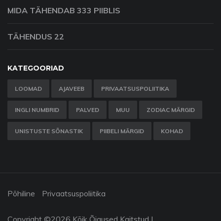
MIDA TÄHENDAB 333 PIIBLIS
TÄHENDUS 22
KATEGOORIAD
LOOMAD
AJAVEEB
PRIVAATSUSPOLIITIKA
INGLI NUMBRID
PALVED
MUU
ZODIAC MÄRGID
UNISTUSTE SÕNASTIK
PIIBELI MÄRGID
KOHAD
Põhiline
Privaatsuspoliitika
Copyright ©
2026 Kõik Õigused Kaitstud |