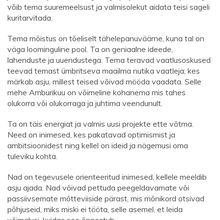
võib tema suuremeelsust ja valmisolekut aidata teisi sageli
kuritarvitada.
Tema mõistus on tõeliselt tähelepanuväärne, kuna tal on
väga loominguline pool. Ta on geniaalne ideede,
lahenduste ja uuendustega. Tema teravad vaatlusoskused
teevad temast ümbritseva maailma nutika vaatleja; kes
märkab asju, millest teised võivad mööda vaadata. Selle
mehe Amburikuu on võimeline kohanema mis tahes
olukorra või olukorraga ja juhtima veendunult.
Ta on täis energiat ja valmis uusi projekte ette võtma.
Need on inimesed, kes pakatavad optimismist ja
ambitsioonidest ning kellel on ideid ja nägemusi oma
tuleviku kohta.
Nad on tegevusele orienteeritud inimesed, kellele meeldib
asju ajada. Nad võivad pettuda peegeldavamate või
passiivsemate mõtteviiside pärast, mis mõnikord otsivad
põhjuseid, miks miski ei tööta, selle asemel, et leida