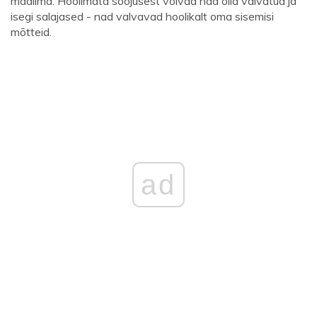
maailma. Hoolimata soojusest võivad nad olla valvatud ja
isegi salajased - nad valvavad hoolikalt oma sisemisi
mõtteid.
ad