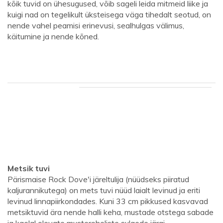
kõik tuvid on ühesugused, võib sageli leida mitmeid liike ja
kuigi nad on tegelikult üksteisega väga tihedalt seotud, on
nende vahel peamisi erinevusi, sealhulgas välimus,
käitumine ja nende kõned.
Metsik tuvi
Pärismaise Rock Dove'i järeltulija (nüüdseks piiratud
kaljurannikutega) on mets tuvi nüüd laialt levinud ja eriti
levinud linnapiirkondades. Kuni 33 cm pikkused kasvavad
metsiktuvid ära nende halli keha, mustade otstega sabade