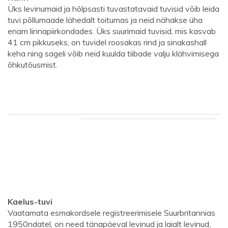
Üks levinumaid ja hõlpsasti tuvastatavaid tuvisid võib leida
tuvi põllumaade lähedalt toitumas ja neid nähakse üha
enam linnapiirkondades. Üks suurimaid tuvisid, mis kasvab
41 cm pikkuseks, on tuvidel roosakas rind ja sinakashall
keha ning sageli võib neid kuulda tiibade valju klähvimisega
õhkutõusmist.
Kaelus-tuvi
Vaatamata esmakordsele registreerimisele Suurbritannias
1950ndatel, on need tänapäeval levinud ja laialt levinud,