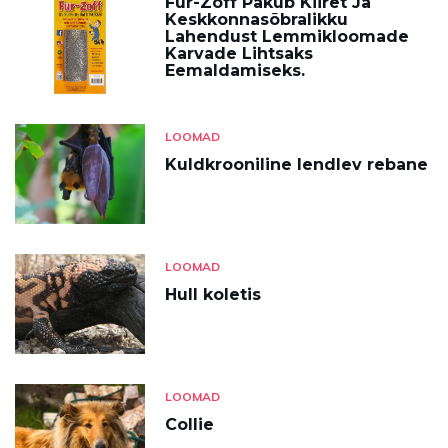
Fur-Zoff Pakub Kiiret Ja
Keskkonnasõbralikku
Lahendust Lemmikloomade
Karvade Lihtsaks
Eemaldamiseks.
LOOMAD
Kuldkrooniline lendlev rebane
LOOMAD
Hull koletis
LOOMAD
Collie