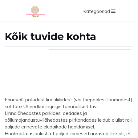
Kategooriad
Kõik tuvide kohta
Erinevalt paljudest linnuliikidest (või tõepoolest loomadest)
kohtate Ühendkuningriigis tõenäoliselt tuvi.
Linnalähedastes parkides, aedades ja
põllumajandustuvilähedastes piirkondades leidub olulist rolli
paljude erinevate elupaikade hooldamisel.
Hoolimata asjaolust, et paljud inimesed arvavad lihtsalt, et