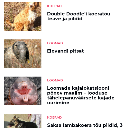
KOERAD
Double Doodle'i koeratõu
teave ja pildid
LOOMAD
Elevandi pitsat
LOOMAD
Loomade kajalokatsiooni
põnev maailm – looduse
tähelepanuväärsete kajade
uurimine
KOERAD
Saksa lambakoera tõu pildid, 3