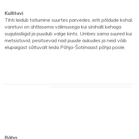
Kullituvi
Tihti leidub toitumine suurtes parvedes, eriti põldude kohal,
varetuvi on ühtlasema välimusega kui sinihalli kehaga
sugulasliigid ja puudub valge kints. Umbes sama suured kui
metsistuvid, pesitsevad nad puude aukudes ja neid võib
elupaigast sõltuvalt leida Põhja-Šotimaast põhja poole.
Rähn