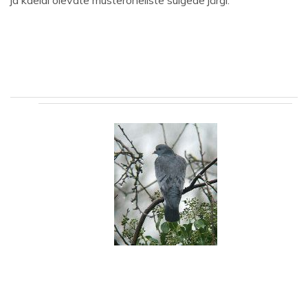
ja kaelal olevate musteroheliste sulgede järgi.